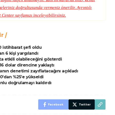
eleriniz doğrultusunda vermeniz önerilir. Ayrıntılı
t Center
sayfamızı inceleyebilirsiniz.
ir
 istihbarat şefi oldu
an 6 kişi yargılandı
ta etkili olabileceğini gösterdi
16 dolar direncine yaklaştı
ının denetimi zayıflatacağını açıkladı
%10’dan %25’e yükseldi
unlu doğrulamayı kaldırdı
Facebook
Twitter