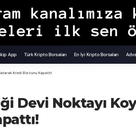
akip App
Türk Kripto Borsaları
En İyi Kripto Borsaları
Adve
Satarak Kredi Borcunu Kapattı!
iği Devi Noktayı Ko
pattı!