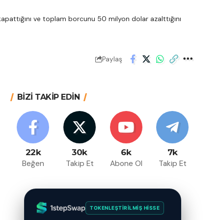
kapattığını ve toplam borcunu 50 milyon dolar azalttığını
Paylaş
BİZİ TAKİP EDİN
22k
30k
6k
7k
Beğen
Takip Et
Abone Ol
Takip Et
TOKENLEŞTIRILMIŞ HISSE