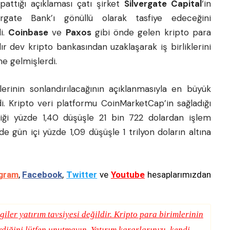
pattığı açıklaması çatı şirket
Silvergate Capital
‘in
vergate Bank’ı gönüllü olarak tasfiye edeceğini
i.
Coinbase
ve
Paxos
gibi önde gelen kripto para
ır dev kripto bankasından uzaklaşarak iş birliklerini
e gelmişlerdi.
lerinin sonlandırılacağının açıklanmasıyla en büyük
i. Kripto veri platformu CoinMarketCap’in sağladığı
tiği yüzde 1,40 düşüşle 21 bin 722 dolardan işlem
e gün içi yüzde 1,09 düşüşle 1 trilyon doların altına
gram
,
Facebook
,
Twitter
ve
Youtube
hesaplarımızdan
giler yatırım tavsiyesi değildir. Kripto para birimlerinin
erdiğini lütfen unutmayın. Yatırım kararlarınızı, kendi