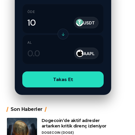
ÖDE
USDT
↓
AL
AAPL
Takas Et
Son Haberler
Dogecoin’de aktif adresler
artarken kritik direnç izleniyor
DOGECOIN (DOGE)