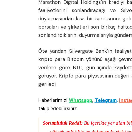
Marathon Digital Holdings’in krediyi ka
faaliyetlerini sonlandıracağı ve Sil
duyurmasından kısa bir süre sonra geld
borsaları ve şirketleri son birkaç haftad
sonlandırdıklarını duyurmalarıyla gündem
Öte yandan Silvergate Bank’ın faaliyet
kripto para Bitcoin yönünü aşağı çevird
verilere göre
BTC
, gün içinde kaydet
görüyor. Kripto para piyasasının değeri d
geriledi.
Haberlerimizi
Whatsapp
,
Telegram
,
Insta
takip edebilirsiniz.
Sorumluluk Reddi:
Bu içerikte yer alan bil
yüksek volatilite ve dolayısıyla risk iç