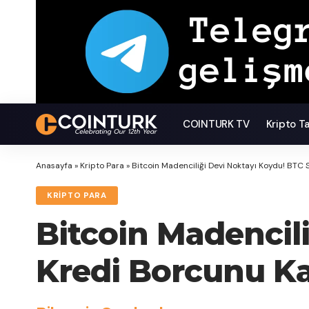
COINTURK TV
Kripto T
Anasayfa
»
Kripto Para
»
Bitcoin Madenciliği Devi Noktayı Koydu! BTC 
KRIPTO PARA
Bitcoin Madencil
Kredi Borcunu Ka