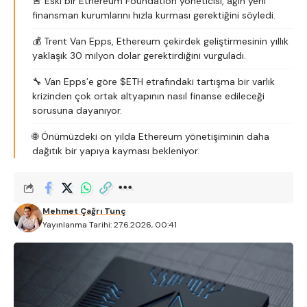
🚨 Eski bir Ethereum Foundation yöneticisi, ağın yeni
finansman kurumlarını hızla kurması gerektiğini söyledi.
💰 Trent Van Epps, Ethereum çekirdek geliştirmesinin yıllık
yaklaşık 30 milyon dolar gerektirdiğini vurguladı.
🔧 Van Epps’e göre $ETH etrafındaki tartışma bir varlık
krizinden çok ortak altyapının nasıl finanse edileceği
sorusuna dayanıyor.
🌐 Önümüzdeki on yılda Ethereum yönetişiminin daha
dağıtık bir yapıya kayması bekleniyor.
Mehmet Çağrı Tunç
Yayınlanma Tarihi: 27.6.2026, 00:41