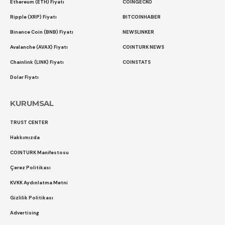
Ethereum (ETH) Fiyatı
COINGECKO
Ripple (XRP) Fiyatı
BITCOINHABER
Binance Coin (BNB) Fiyatı
NEWSLINKER
Avalanche (AVAX) Fiyatı
COINTURK NEWS
Chainlink (LINK) Fiyatı
COINSTATS
Dolar Fiyatı
KURUMSAL
TRUST CENTER
Hakkımızda
COINTURK Manifestosu
Çerez Politikası
KVKK Aydınlatma Metni
Gizlilik Politikası
Advertising