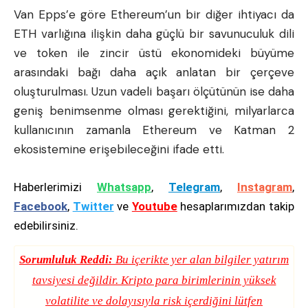
Van Epps’e göre Ethereum’un bir diğer ihtiyacı da
ETH varlığına ilişkin daha güçlü bir savunuculuk dili
ve token ile zincir üstü ekonomideki büyüme
arasındaki bağı daha açık anlatan bir çerçeve
oluşturulması. Uzun vadeli başarı ölçütünün ise daha
geniş benimsenme olması gerektiğini, milyarlarca
kullanıcının zamanla Ethereum ve Katman 2
ekosistemine erişebileceğini ifade etti.
Haberlerimizi
Whatsapp
,
Telegram
,
Instagram
,
Facebook
,
Twitter
ve
Youtube
hesaplarımızdan takip
edebilirsiniz.
Sorumluluk Reddi:
Bu içerikte yer alan bilgiler yatırım
tavsiyesi değildir. Kripto para birimlerinin yüksek
volatilite ve dolayısıyla risk içerdiğini lütfen