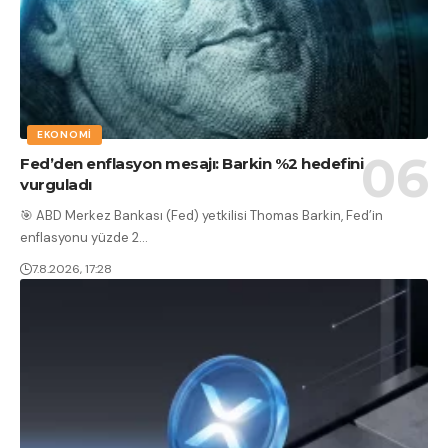
EKONOMI
Fed’den enflasyon mesajı: Barkin %2 hedefini
vurguladı
🎯 ABD Merkez Bankası (Fed) yetkilisi Thomas Barkin, Fed’in
enflasyonu yüzde 2
…
7.8.2026, 17:28