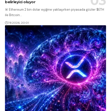
belirleyici oluyor
🚨 Ethereum 2 bin dolar eşiğine yaklaşırken piyasada gözler $ETH
ile Bitcoin
…
7.8.2026, 20:01