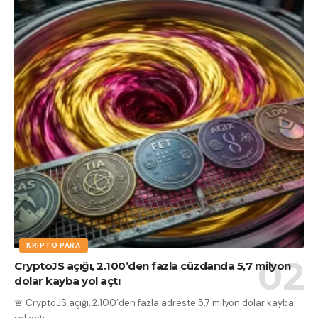
KRIPTO PARA
CryptoJS açığı, 2.100’den fazla cüzdanda 5,7 milyon
dolar kayba yol açtı
🚨 CryptoJS açığı, 2.100’den fazla adreste 5,7 milyon dolar kayba