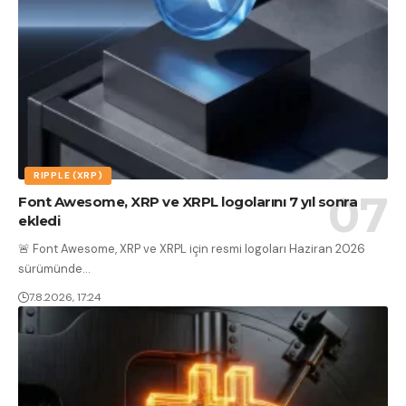
RIPPLE (XRP)
Font Awesome, XRP ve XRPL logolarını 7 yıl sonra
ekledi
🚨 Font Awesome, XRP ve XRPL için resmi logoları Haziran 2026
sürümünde
…
7.8.2026, 17:24