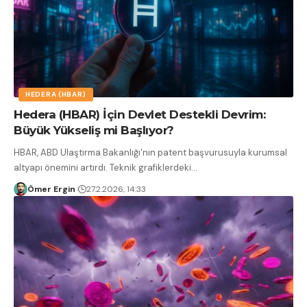
HEDERA (HBAR)
Hedera (HBAR) İçin Devlet Destekli Devrim:
Büyük Yükseliş mi Başlıyor?
HBAR, ABD Ulaştırma Bakanlığı'nın patent başvurusuyla kurumsal
altyapı önemini artırdı. Teknik grafiklerdeki
…
Ömer Ergin
27.2.2026, 14:33