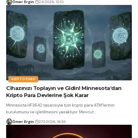
Ömer Ergin
2.6.2026, 12:10
KRIPTO PARA
Cihazınızı Toplayın ve Gidin! Minnesota’dan
Kripto Para Devlerine Şok Karar
Minnesota HF3642 tasarısıyla tüm kripto para ATM'lerinin
kurulumunu ve işletilmesini yasaklıyor. Mevcut
…
Ömer Ergin
27.2.2026, 16:36