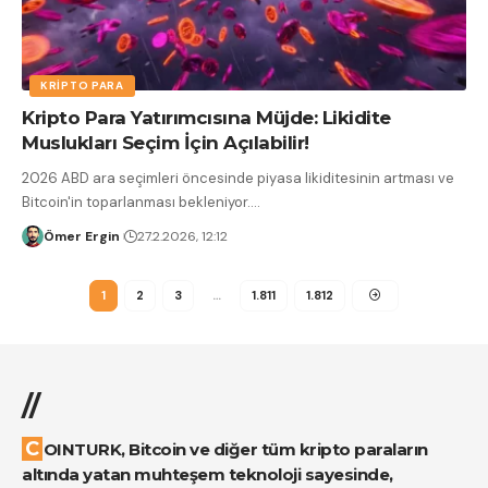
KRIPTO PARA
Kripto Para Yatırımcısına Müjde: Likidite
Muslukları Seçim İçin Açılabilir!
2026 ABD ara seçimleri öncesinde piyasa likiditesinin artması ve
Bitcoin'in toparlanması bekleniyor.
…
Ömer Ergin
27.2.2026, 12:12
1
2
3
…
1.811
1.812
//
COINTURK, Bitcoin ve diğer tüm kripto paraların
altında yatan muhteşem teknoloji sayesinde,