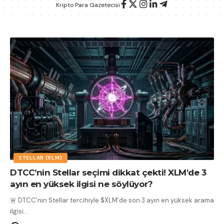
Kripto Para Gazetecisi
STELLAR (XLM)
DTCC’nin Stellar seçimi dikkat çekti! XLM’de 3
ayın en yüksek ilgisi ne söylüyor?
🚨 DTCC’nin Stellar tercihiyle $XLM’de son 3 ayın en yüksek arama
ilgisi
…