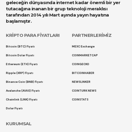
geleceğin dünyasında internet kadar önemli bir yer
tutacağına inanan bir grup teknoloji meraklısı
tarafından 2014 yılı Mart ayında yayın hayatına
başlamıştır.
KRİPTO PARA FİYATLARI
PARTNERLERİMİZ
Bitcoin (BTC) Fiyatı
MEXC Exchange
Bitcoin Dolar Fiyatı
COINMARKETCAP
Ethereum (ETH) Fiyatı
COINGECKO
Ripple (XRP) Fiyatı
BITCOINHABER
Binance Coin (BNB) Fiyatı
NEWSLINKER
Avalanche (AVAX) Fiyatı
COINTURK NEWS
Chainlink (LINK) Fiyatı
COINSTATS
Dolar Fiyatı
KURUMSAL