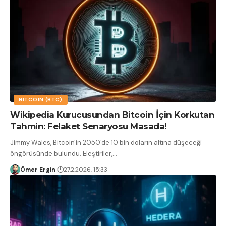
BITCOIN (BTC)
Wikipedia Kurucusundan Bitcoin İçin Korkutan
Tahmin: Felaket Senaryosu Masada!
Jimmy Wales, Bitcoin'in 2050'de 10 bin doların altına düşeceği
öngörüsünde bulundu. Eleştiriler,
…
Ömer Ergin
27.2.2026, 15:33