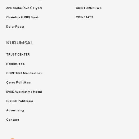
Avalanche (AVAX) Fiyatı
COINTURK NEWS
Chainlink (LINK) Fiyatı
COINSTATS
Dolar Fiyatı
KURUMSAL
TRUST CENTER
Hakkımızda
COINTURK Manifestosu
Çerez Politikası
KVKK Aydınlatma Metni
Gizlilik Politikası
Advertising
Contact