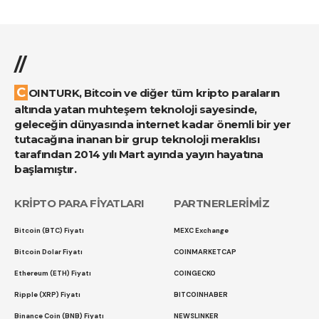
//
COINTURK, Bitcoin ve diğer tüm kripto paraların
altında yatan muhteşem teknoloji sayesinde,
geleceğin dünyasında internet kadar önemli bir yer
tutacağına inanan bir grup teknoloji meraklısı
tarafından 2014 yılı Mart ayında yayın hayatına
başlamıştır.
KRİPTO PARA FİYATLARI
PARTNERLERİMİZ
Bitcoin (BTC) Fiyatı
MEXC Exchange
Bitcoin Dolar Fiyatı
COINMARKETCAP
Ethereum (ETH) Fiyatı
COINGECKO
Ripple (XRP) Fiyatı
BITCOINHABER
Binance Coin (BNB) Fiyatı
NEWSLINKER