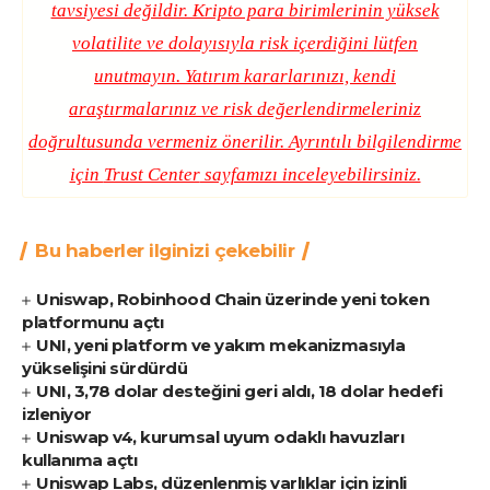
tavsiyesi değildir. Kripto para birimlerinin yüksek
volatilite ve dolayısıyla risk içerdiğini lütfen
unutmayın. Yatırım kararlarınızı, kendi
araştırmalarınız ve risk değerlendirmeleriniz
doğrultusunda vermeniz önerilir. Ayrıntılı bilgilendirme
için
Trust Center
sayfamızı inceleyebilirsiniz.
Bu haberler ilginizi çekebilir
Uniswap, Robinhood Chain üzerinde yeni token
platformunu açtı
UNI, yeni platform ve yakım mekanizmasıyla
yükselişini sürdürdü
UNI, 3,78 dolar desteğini geri aldı, 18 dolar hedefi
izleniyor
Uniswap v4, kurumsal uyum odaklı havuzları
kullanıma açtı
Uniswap Labs, düzenlenmiş varlıklar için izinli