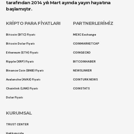
tarafından 2014 yılı Mart ayında yayın hayatına
başlamıştır.
KRİPTO PARA FİYATLARI
PARTNERLERİMİZ
Bitcoin (BTC) Fiyatı
MEXC Exchange
Bitcoin Dolar Fiyatı
COINMARKETCAP
Ethereum (ETH) Fiyatı
COINGECKO
Ripple (XRP) Fiyatı
BITCOINHABER
Binance Coin (BNB) Fiyatı
NEWSLINKER
Avalanche (AVAX) Fiyatı
COINTURK NEWS
Chainlink (LINK) Fiyatı
COINSTATS
Dolar Fiyatı
KURUMSAL
TRUST CENTER
Hakkımızda