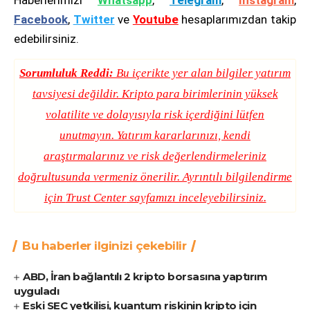
Facebook
,
Twitter
ve
Youtube
hesaplarımızdan takip
edebilirsiniz.
Sorumluluk Reddi:
Bu içerikte yer alan bilgiler yatırım
tavsiyesi değildir. Kripto para birimlerinin yüksek
volatilite ve dolayısıyla risk içerdiğini lütfen
unutmayın. Yatırım kararlarınızı, kendi
araştırmalarınız ve risk değerlendirmeleriniz
doğrultusunda vermeniz önerilir. Ayrıntılı bilgilendirme
için
Trust Center
sayfamızı inceleyebilirsiniz.
Bu haberler ilginizi çekebilir
ABD, İran bağlantılı 2 kripto borsasına yaptırım
uyguladı
Eski SEC yetkilisi, kuantum riskinin kripto için