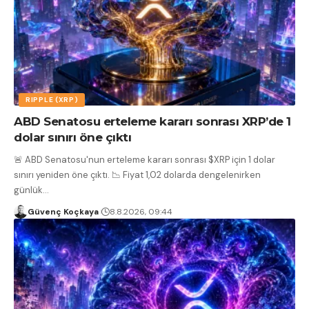
RIPPLE (XRP)
ABD Senatosu erteleme kararı sonrası XRP’de 1
dolar sınırı öne çıktı
🚨 ABD Senatosu'nun erteleme kararı sonrası $XRP için 1 dolar
sınırı yeniden öne çıktı. 📉 Fiyat 1,02 dolarda dengelenirken
günlük
…
Güvenç Koçkaya
8.8.2026, 09:44