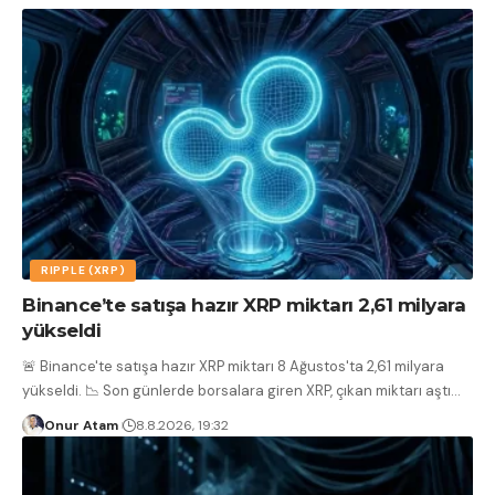
RIPPLE (XRP)
Binance’te satışa hazır XRP miktarı 2,61 milyara
yükseldi
🚨 Binance'te satışa hazır XRP miktarı 8 Ağustos'ta 2,61 milyara
yükseldi. 📉 Son günlerde borsalara giren XRP, çıkan miktarı aştı
…
Onur Atam
8.8.2026, 19:32