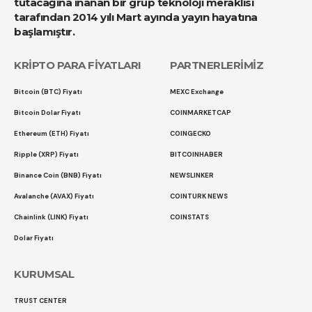
tutacağına inanan bir grup teknoloji meraklısı
tarafından 2014 yılı Mart ayında yayın hayatına
başlamıştır.
KRİPTO PARA FİYATLARI
PARTNERLERİMİZ
Bitcoin (BTC) Fiyatı
MEXC Exchange
Bitcoin Dolar Fiyatı
COINMARKETCAP
Ethereum (ETH) Fiyatı
COINGECKO
Ripple (XRP) Fiyatı
BITCOINHABER
Binance Coin (BNB) Fiyatı
NEWSLINKER
Avalanche (AVAX) Fiyatı
COINTURK NEWS
Chainlink (LINK) Fiyatı
COINSTATS
Dolar Fiyatı
KURUMSAL
TRUST CENTER