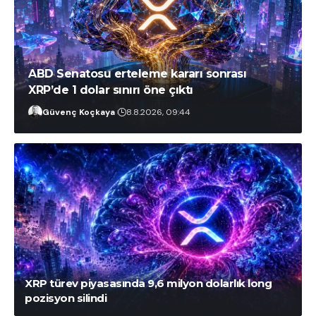
ABD Senatosu erteleme kararı sonrası
XRP’de 1 dolar sınırı öne çıktı
Güvenç Koçkaya
8.8.2026, 09:44
Onur Atam
8.8.2026, 19:32
XRP türev piyasasında 9,6 milyon dolarlık long
pozisyon silindi