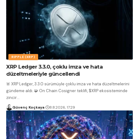
RIPPLE (XRP)
XRP Ledger 3.3.0, çoklu imza ve hata
düzeltmeleriyle güncellendi
🚨 XRP Ledger, 3.3.0 sürümüyle çoklu imza ve hata düzeltmelerini
gündeme aldı. 🧩 On Chain Cosigner teklifi, $XRP ekosisteminde
zincir
…
Güvenç Koçkaya
8.8.2026, 17:29