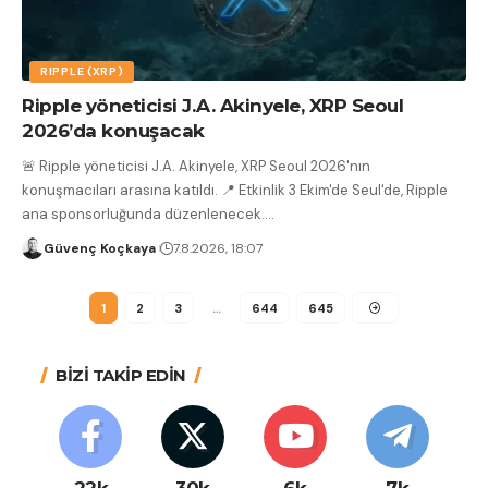
RIPPLE (XRP)
Ripple yöneticisi J.A. Akinyele, XRP Seoul
2026’da konuşacak
🚨 Ripple yöneticisi J.A. Akinyele, XRP Seoul 2026'nın
konuşmacıları arasına katıldı. 📍 Etkinlik 3 Ekim'de Seul'de, Ripple
ana sponsorluğunda düzenlenecek.
…
Güvenç Koçkaya
7.8.2026, 18:07
1
2
3
…
644
645
BİZİ TAKİP EDİN
22k
30k
6k
7k