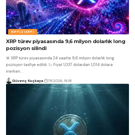
RIPPLE (XRP)
XRP türev piyasasında 9,6 milyon dolarlık long
pozisyon silindi
🚨 XRP türev piyasasında 24 saatte 9,6 milyon dolarlık long
pozisyon tasfiye edildi. 📉 Fiyat 1,037 dolardan 1,014 dolara
inerken
…
Güvenç Koçkaya
7.8.2026, 19:18