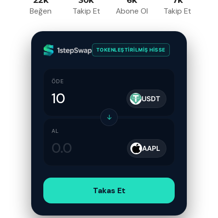
Beğen
Takip Et
Abone Ol
Takip Et
TOKENLEŞTIRILMIŞ HISSE
ÖDE
USDT
↓
AL
AAPL
Takas Et