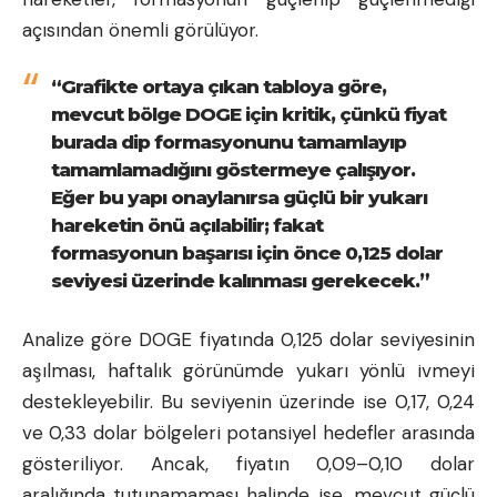
açısından önemli görülüyor.
“Grafikte ortaya çıkan tabloya göre,
mevcut bölge DOGE için kritik, çünkü fiyat
burada dip formasyonunu tamamlayıp
tamamlamadığını göstermeye çalışıyor.
Eğer bu yapı onaylanırsa güçlü bir yukarı
hareketin önü açılabilir; fakat
formasyonun başarısı için önce 0,125 dolar
seviyesi üzerinde kalınması gerekecek.”
Analize göre DOGE fiyatında 0,125 dolar seviyesinin
aşılması, haftalık görünümde yukarı yönlü ivmeyi
destekleyebilir. Bu seviyenin üzerinde ise 0,17, 0,24
ve 0,33 dolar bölgeleri potansiyel hedefler arasında
gösteriliyor. Ancak, fiyatın 0,09–0,10 dolar
aralığında tutunamaması halinde ise, mevcut güçlü