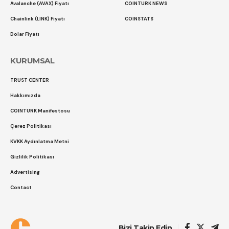
Avalanche (AVAX) Fiyatı
COINTURK NEWS
Chainlink (LINK) Fiyatı
COINSTATS
Dolar Fiyatı
KURUMSAL
TRUST CENTER
Hakkımızda
COINTURK Manifestosu
Çerez Politikası
KVKK Aydınlatma Metni
Gizlilik Politikası
Advertising
Contact
Çerez Politikası
Gizlilik Politikası
Bizi Takip Edin