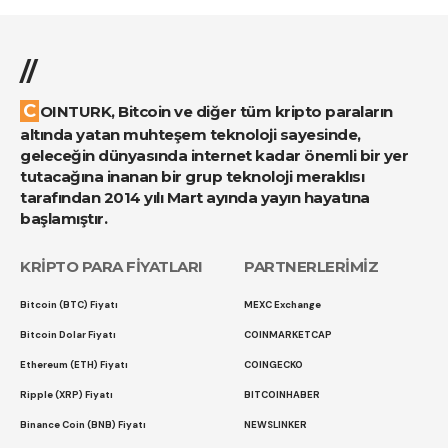
//
COINTURK, Bitcoin ve diğer tüm kripto paraların
altında yatan muhteşem teknoloji sayesinde,
geleceğin dünyasında internet kadar önemli bir yer
tutacağına inanan bir grup teknoloji meraklısı
tarafından 2014 yılı Mart ayında yayın hayatına
başlamıştır.
KRİPTO PARA FİYATLARI
PARTNERLERİMİZ
Bitcoin (BTC) Fiyatı
MEXC Exchange
Bitcoin Dolar Fiyatı
COINMARKETCAP
Ethereum (ETH) Fiyatı
COINGECKO
Ripple (XRP) Fiyatı
BITCOINHABER
Binance Coin (BNB) Fiyatı
NEWSLINKER