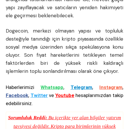
yapı zayıflayacak ve satıcıların yeniden hakimiyeti
ele geçirmesi beklenebilecek.
Dogecoin, merkezi olmayan yapısı ve topluluk
desteğiyle tanındığı için kripto piyasasında özellikle
sosyal medya üzerinden sıkça spekülasyona konu
oluyor. Son fiyat hareketlerini tetikleyen temel
faktörlerden biri de yüksek riskli kaldıraçlı
işlemlerin toplu sonlandırılması olarak öne çıkıyor.
Haberlerimizi
Whatsapp
,
Telegram
,
Instagram
,
Facebook
,
Twitter
ve
Youtube
hesaplarımızdan takip
edebilirsiniz.
Sorumluluk Reddi:
Bu içerikte yer alan bilgiler yatırım
tavsiyesi değildir. Kripto para birimlerinin yüksek