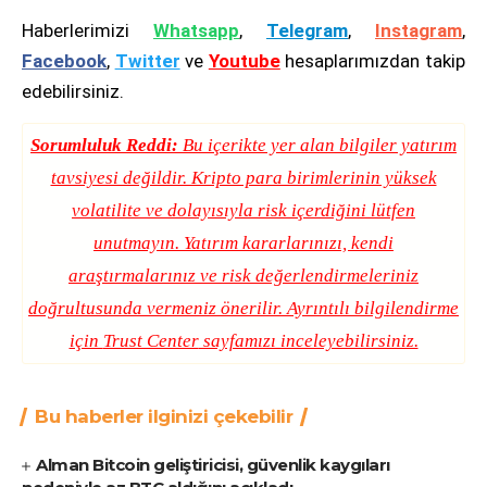
Haberlerimizi
Whatsapp
,
Telegram
,
Instagram
,
Facebook
,
Twitter
ve
Youtube
hesaplarımızdan takip
edebilirsiniz.
Sorumluluk Reddi:
Bu içerikte yer alan bilgiler yatırım
tavsiyesi değildir. Kripto para birimlerinin yüksek
volatilite ve dolayısıyla risk içerdiğini lütfen
unutmayın. Yatırım kararlarınızı, kendi
araştırmalarınız ve risk değerlendirmeleriniz
doğrultusunda vermeniz önerilir. Ayrıntılı bilgilendirme
için
Trust Center
sayfamızı inceleyebilirsiniz.
Bu haberler ilginizi çekebilir
Alman Bitcoin geliştiricisi, güvenlik kaygıları