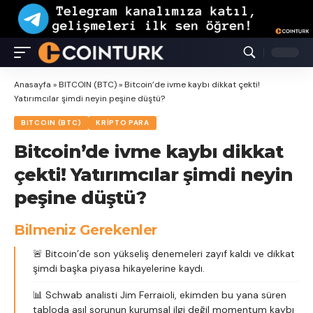
Anasayfa
»
BITCOIN (BTC)
»
Bitcoin’de ivme kaybı dikkat çekti!
Yatırımcılar şimdi neyin peşine düştü?
BITCOIN (BTC)
KRIPTO PARA
Bitcoin’de ivme kaybı dikkat
çekti! Yatırımcılar şimdi neyin
peşine düştü?
Bilmeniz Gerekenler
🚨 Bitcoin’de son yükseliş denemeleri zayıf kaldı ve dikkat
şimdi başka piyasa hikayelerine kaydı.
📊 Schwab analisti Jim Ferraioli, ekimden bu yana süren
tabloda asıl sorunun kurumsal ilgi değil momentum kaybı