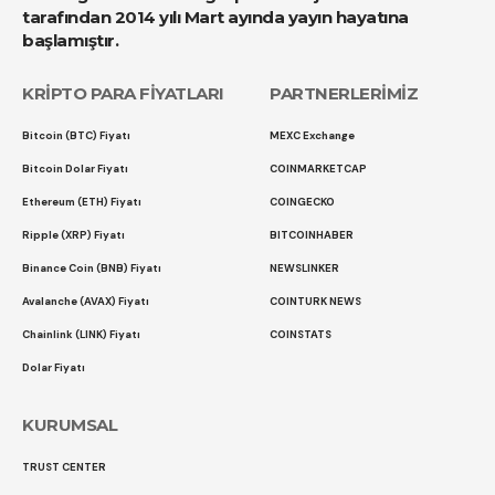
tarafından 2014 yılı Mart ayında yayın hayatına
başlamıştır.
KRİPTO PARA FİYATLARI
PARTNERLERİMİZ
Bitcoin (BTC) Fiyatı
MEXC Exchange
Bitcoin Dolar Fiyatı
COINMARKETCAP
Ethereum (ETH) Fiyatı
COINGECKO
Ripple (XRP) Fiyatı
BITCOINHABER
Binance Coin (BNB) Fiyatı
NEWSLINKER
Avalanche (AVAX) Fiyatı
COINTURK NEWS
Chainlink (LINK) Fiyatı
COINSTATS
Dolar Fiyatı
KURUMSAL
TRUST CENTER