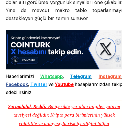
dolar altı görülürse yorgunluk sinyalleri öne çıkabilir.
Yine de mevcut makro tablo toparlanmayı
destekleyen güçlü bir zemin sunuyor.
Haberlerimizi
Whatsapp
,
Telegram
,
Instagram
,
Facebook
,
Twitter
ve
Youtube
hesaplarımızdan takip
edebilirsiniz.
Sorumluluk Reddi:
Bu içerikte yer alan bilgiler yatırım
tavsiyesi değildir. Kripto para birimlerinin yüksek
volatilite ve dolayısıyla risk içerdiğini lütfen