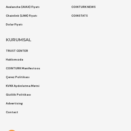
Avalanche (AVAX) Fiyatı
COINTURK NEWS
Chainlink (LINK) Fiyatı
COINSTATS
Dolar Fiyatı
KURUMSAL
TRUST CENTER
Hakkımızda
COINTURK Manifestosu
Çerez Politikası
KVKK Aydınlatma Metni
Gizlilik Politikası
Advertising
Contact