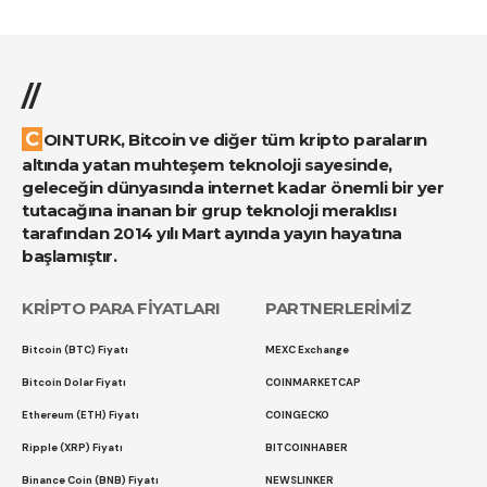
//
COINTURK, Bitcoin ve diğer tüm kripto paraların
altında yatan muhteşem teknoloji sayesinde,
geleceğin dünyasında internet kadar önemli bir yer
tutacağına inanan bir grup teknoloji meraklısı
tarafından 2014 yılı Mart ayında yayın hayatına
başlamıştır.
KRİPTO PARA FİYATLARI
PARTNERLERİMİZ
Bitcoin (BTC) Fiyatı
MEXC Exchange
Bitcoin Dolar Fiyatı
COINMARKETCAP
Ethereum (ETH) Fiyatı
COINGECKO
Ripple (XRP) Fiyatı
BITCOINHABER
Binance Coin (BNB) Fiyatı
NEWSLINKER