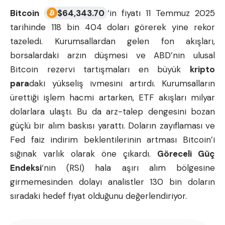
Bitcoin
$
64,343.70
‘in fiyatı 11 Temmuz 2025
tarihinde 118 bin 404 doları görerek yine rekor
tazeledi. Kurumsallardan gelen fon akışları,
borsalardaki arzın düşmesi ve ABD’nin ulusal
Bitcoin rezervi tartışmaları en büyük
kripto
para
daki yükseliş ivmesini artırdı. Kurumsalların
ürettiği işlem hacmi artarken, ETF akışları milyar
dolarlara ulaştı. Bu da arz-talep dengesini bozan
güçlü bir alım baskısı yarattı. Doların zayıflaması ve
Fed faiz indirim beklentilerinin artması Bitcoin’i
sığınak varlık olarak öne çıkardı.
Göreceli Güç
Endeksi
‘nin (RSI) hala aşırı alım bölgesine
girmemesinden dolayı analistler 130 bin doların
sıradaki hedef fiyat olduğunu değerlendiriyor.