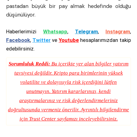
pastadan büyük bir pay almak hedefinde olduğu
düşünülüyor.
Haberlerimizi
Whatsapp
,
Telegram
,
Instagram
,
Facebook
,
Twitter
ve
Youtube
hesaplarımızdan takip
edebilirsiniz.
Sorumluluk Reddi:
Bu içerikte yer alan bilgiler yatırım
tavsiyesi değildir. Kripto para birimlerinin yüksek
volatilite ve dolayısıyla risk içerdiğini lütfen
unutmayın. Yatırım kararlarınızı, kendi
araştırmalarınız ve risk değerlendirmeleriniz
doğrultusunda vermeniz önerilir. Ayrıntılı bilgilendirme
için
Trust Center
sayfamızı inceleyebilirsiniz.