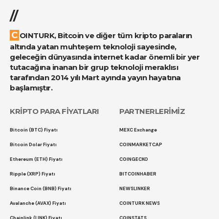
//
COINTURK, Bitcoin ve diğer tüm kripto paraların
altında yatan muhteşem teknoloji sayesinde,
geleceğin dünyasında internet kadar önemli bir yer
tutacağına inanan bir grup teknoloji meraklısı
tarafından 2014 yılı Mart ayında yayın hayatına
başlamıştır.
KRİPTO PARA FİYATLARI
PARTNERLERİMİZ
Bitcoin (BTC) Fiyatı
MEXC Exchange
Bitcoin Dolar Fiyatı
COINMARKETCAP
Ethereum (ETH) Fiyatı
COINGECKO
Ripple (XRP) Fiyatı
BITCOINHABER
Binance Coin (BNB) Fiyatı
NEWSLINKER
Avalanche (AVAX) Fiyatı
COINTURK NEWS
Chainlink (LINK) Fiyatı
COINSTATS