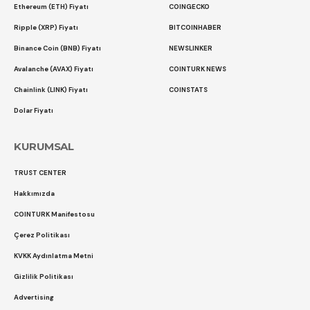
Ethereum (ETH) Fiyatı
COINGECKO
Ripple (XRP) Fiyatı
BITCOINHABER
Binance Coin (BNB) Fiyatı
NEWSLINKER
Avalanche (AVAX) Fiyatı
COINTURK NEWS
Chainlink (LINK) Fiyatı
COINSTATS
Dolar Fiyatı
KURUMSAL
TRUST CENTER
Hakkımızda
COINTURK Manifestosu
Çerez Politikası
KVKK Aydınlatma Metni
Gizlilik Politikası
Advertising