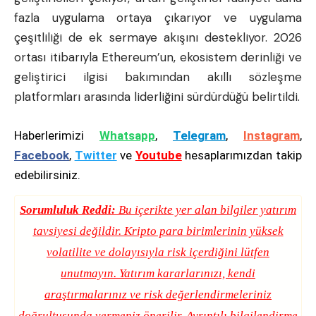
fazla uygulama ortaya çıkarıyor ve uygulama
çeşitliliği de ek sermaye akışını destekliyor. 2026
ortası itibarıyla Ethereum’un, ekosistem derinliği ve
geliştirici ilgisi bakımından akıllı sözleşme
platformları arasında liderliğini sürdürdüğü belirtildi.
Haberlerimizi
Whatsapp
,
Telegram
,
Instagram
,
Facebook
,
Twitter
ve
Youtube
hesaplarımızdan takip
edebilirsiniz.
Sorumluluk Reddi:
Bu içerikte yer alan bilgiler yatırım
tavsiyesi değildir. Kripto para birimlerinin yüksek
volatilite ve dolayısıyla risk içerdiğini lütfen
unutmayın. Yatırım kararlarınızı, kendi
araştırmalarınız ve risk değerlendirmeleriniz
doğrultusunda vermeniz önerilir. Ayrıntılı bilgilendirme