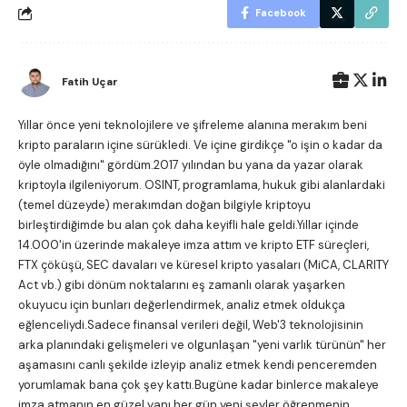
Facebook
Fatih Uçar
Yıllar önce yeni teknolojilere ve şifreleme alanına merakım beni
kripto paraların içine sürükledi. Ve içine girdikçe "o işin o kadar da
öyle olmadığını" gördüm.2017 yılından bu yana da yazar olarak
kriptoyla ilgileniyorum. OSINT, programlama, hukuk gibi alanlardaki
(temel düzeyde) merakımdan doğan bilgiyle kriptoyu
birleştirdiğimde bu alan çok daha keyifli hale geldi.Yıllar içinde
14.000'in üzerinde makaleye imza attım ve kripto ETF süreçleri,
FTX çöküşü, SEC davaları ve küresel kripto yasaları (MiCA, CLARITY
Act vb.) gibi dönüm noktalarını eş zamanlı olarak yaşarken
okuyucu için bunları değerlendirmek, analiz etmek oldukça
eğlenceliydi.Sadece finansal verileri değil, Web'3 teknolojisinin
arka planındaki gelişmeleri ve olgunlaşan "yeni varlık türünün" her
aşamasını canlı şekilde izleyip analiz etmek kendi penceremden
yorumlamak bana çok şey kattı.Bugüne kadar binlerce makaleye
imza atmanın en güzel yanı her gün yeni şeyler öğrenmenin