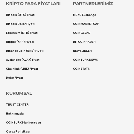
KRİPTO PARA FİYATLARI
PARTNERLERİMİZ
Bitcoin (BTC) Fiyatı
MEXC Exchange
Bitcoin Dolar Fiyatı
COINMARKETCAP
Ethereum (ETH) Fiyatı
COINGECKO
Ripple (XRP) Fiyatı
BITCOINHABER
Binance Coin (BNB) Fiyatı
NEWSLINKER
Avalanche (AVAX) Fiyatı
COINTURK NEWS
Chainlink (LINK) Fiyatı
COINSTATS
Dolar Fiyatı
KURUMSAL
TRUST CENTER
Hakkımızda
COINTURK Manifestosu
Çerez Politikası