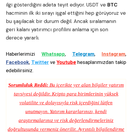
ilgi gösterdiğini adeta teyit ediyor.
USDT
ve
BTC
hacminin ilk iki sırayı işgal ettiğini hep görüyoruz ve
bu şaşılacak bir durum değil. Ancak sıralamanın
geri kalanı yatırımcı profilini anlama için son
derece yararlı.
Haberlerimizi
Whatsapp
,
Telegram
,
Instagram
,
Facebook
,
Twitter
ve
Youtube
hesaplarımızdan takip
edebilirsiniz.
Sorumluluk Reddi:
Bu içerikte yer alan bilgiler yatırım
tavsiyesi değildir. Kripto para birimlerinin yüksek
volatilite ve dolayısıyla risk içerdiğini lütfen
unutmayın. Yatırım kararlarınızı, kendi
araştırmalarınız ve risk değerlendirmeleriniz
doğrultusunda vermeniz önerilir. Ayrıntılı bilgilendirme