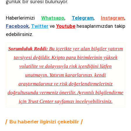
günlük bir süresi bulunuyor.
Haberlerimizi
Whatsapp
,
Telegram
,
Instagram
,
Facebook
,
Twitter
ve
Youtube
hesaplarımızdan takip
edebilirsiniz.
Sorumluluk Reddi:
Bu içerikte yer alan bilgiler yatırım
tavsiyesi değildir. Kripto para birimlerinin yüksek
volatilite ve dolayısıyla risk içerdiğini lütfen
unutmayın. Yatırım kararlarınızı, kendi
araştırmalarınız ve risk değerlendirmeleriniz
doğrultusunda vermeniz önerilir. Ayrıntılı bilgilendirme
için
Trust Center
sayfamızı inceleyebilirsiniz.
Bu haberler ilginizi çekebilir