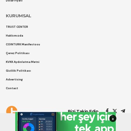
Dolar Fiyatı
KURUMSAL
TRUST CENTER
Hakkımızda
COINTURK Manifestosu
Çerez Politikası
KVKK Aydınlatma Metni
Gizlilik Politikası
Advertising
Contact
Çerez Politikası
Gizlilik Politikası
Bizi Takip Edin
×
COINTURK 2014 -2026