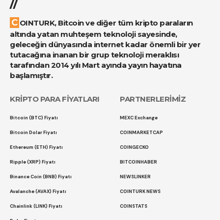
//
COINTURK, Bitcoin ve diğer tüm kripto paraların
altında yatan muhteşem teknoloji sayesinde,
geleceğin dünyasında internet kadar önemli bir yer
tutacağına inanan bir grup teknoloji meraklısı
tarafından 2014 yılı Mart ayında yayın hayatına
başlamıştır.
KRİPTO PARA FİYATLARI
PARTNERLERİMİZ
Bitcoin (BTC) Fiyatı
MEXC Exchange
Bitcoin Dolar Fiyatı
COINMARKETCAP
Ethereum (ETH) Fiyatı
COINGECKO
Ripple (XRP) Fiyatı
BITCOINHABER
Binance Coin (BNB) Fiyatı
NEWSLINKER
Avalanche (AVAX) Fiyatı
COINTURK NEWS
Chainlink (LINK) Fiyatı
COINSTATS