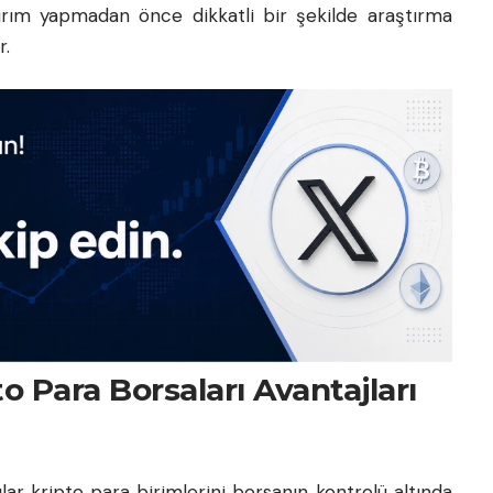
yatırım yapmadan önce dikkatli bir şekilde araştırma
r.
 Para Borsaları Avantajları
ılar kripto para birimlerini borsanın kontrolü altında