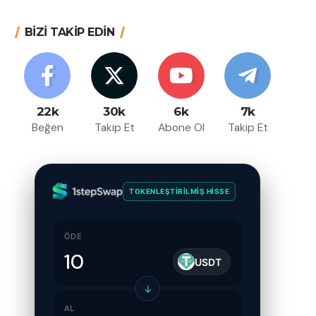
BİZİ TAKİP EDİN
22k
30k
6k
7k
Beğen
Takip Et
Abone Ol
Takip Et
TOKENLEŞTIRILMIŞ HISSE
ÖDE
USDT
↓
AL