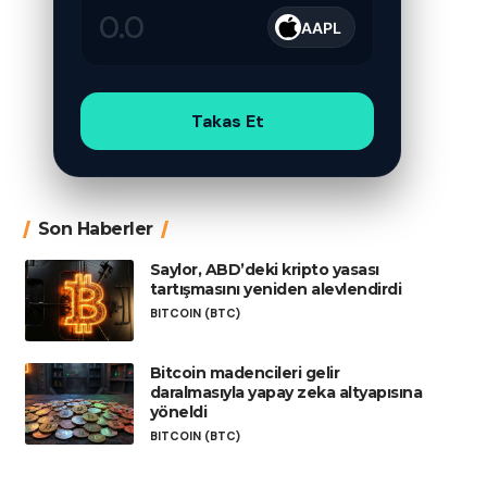
AAPL
Takas Et
Son Haberler
Saylor, ABD’deki kripto yasası
tartışmasını yeniden alevlendirdi
BITCOIN (BTC)
Bitcoin madencileri gelir
daralmasıyla yapay zeka altyapısına
yöneldi
BITCOIN (BTC)