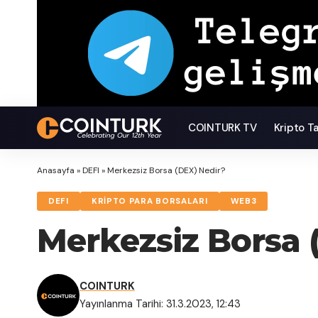
COINTURK TV
Kripto T
Anasayfa
»
DEFI
»
Merkezsiz Borsa (DEX) Nedir?
DEFI
KRİPTO PARA BORSALARI
WEB3
Merkezsiz Borsa 
COINTURK
Yayınlanma Tarihi: 31.3.2023, 12:43