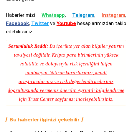
Haberlerimizi
Whatsapp
,
Telegram
,
Instagram
,
Facebook
,
Twitter
ve
Youtube
hesaplarımızdan takip
edebilirsiniz.
Sorumluluk Reddi:
Bu içerikte yer alan bilgiler yatırım
tavsiyesi değildir. Kripto para birimlerinin yüksek
volatilite ve dolayısıyla risk içerdiğini lütfen
unutmayın. Yatırım kararlarınızı, kendi
araştırmalarınız ve risk değerlendirmeleriniz
doğrultusunda vermeniz önerilir. Ayrıntılı bilgilendirme
için
Trust Center
sayfamızı inceleyebilirsiniz.
Bu haberler ilginizi çekebilir