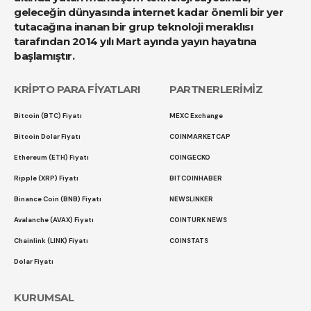
geleceğin dünyasında internet kadar önemli bir yer
tutacağına inanan bir grup teknoloji meraklısı
tarafından 2014 yılı Mart ayında yayın hayatına
başlamıştır.
KRİPTO PARA FİYATLARI
PARTNERLERİMİZ
Bitcoin (BTC) Fiyatı
MEXC Exchange
Bitcoin Dolar Fiyatı
COINMARKETCAP
Ethereum (ETH) Fiyatı
COINGECKO
Ripple (XRP) Fiyatı
BITCOINHABER
Binance Coin (BNB) Fiyatı
NEWSLINKER
Avalanche (AVAX) Fiyatı
COINTURK NEWS
Chainlink (LINK) Fiyatı
COINSTATS
Dolar Fiyatı
KURUMSAL