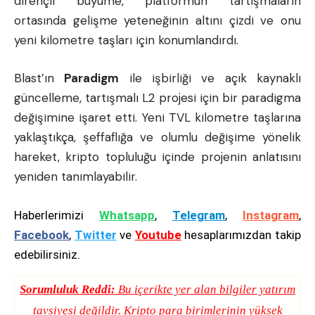
dirençli büyüme, platformun tartışmaların
ortasında gelişme yeteneğinin altını çizdi ve onu
yeni kilometre taşları için konumlandırdı.
Blast’ın
Paradigm
ile işbirliği ve açık kaynaklı
güncelleme, tartışmalı L2 projesi için bir paradigma
değişimine işaret etti. Yeni TVL kilometre taşlarına
yaklaştıkça, şeffaflığa ve olumlu değişime yönelik
hareket, kripto topluluğu içinde projenin anlatısını
yeniden tanımlayabilir.
Haberlerimizi
Whatsapp
,
Telegram
,
Instagram
,
Facebook
,
Twitter
ve
Youtube
hesaplarımızdan takip
edebilirsiniz.
Sorumluluk Reddi:
Bu içerikte yer alan bilgiler yatırım
tavsiyesi değildir. Kripto para birimlerinin yüksek