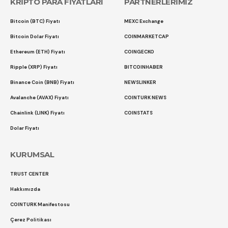
KRİPTO PARA FİYATLARI
PARTNERLERİMİZ
Bitcoin (BTC) Fiyatı
MEXC Exchange
Bitcoin Dolar Fiyatı
COINMARKETCAP
Ethereum (ETH) Fiyatı
COINGECKO
Ripple (XRP) Fiyatı
BITCOINHABER
Binance Coin (BNB) Fiyatı
NEWSLINKER
Avalanche (AVAX) Fiyatı
COINTURK NEWS
Chainlink (LINK) Fiyatı
COINSTATS
Dolar Fiyatı
KURUMSAL
TRUST CENTER
Hakkımızda
COINTURK Manifestosu
Çerez Politikası