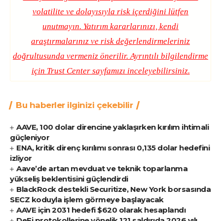
volatilite ve dolayısıyla risk içerdiğini lütfen
unutmayın. Yatırım kararlarınızı, kendi
araştırmalarınız ve risk değerlendirmeleriniz
doğrultusunda vermeniz önerilir. Ayrıntılı bilgilendirme
için
Trust Center
sayfamızı inceleyebilirsiniz.
Bu haberler ilginizi çekebilir
AAVE, 100 dolar direncine yaklaşırken kırılım ihtimali
güçleniyor
ENA, kritik direnç kırılımı sonrası 0,135 dolar hedefini
izliyor
Aave’de artan mevduat ve teknik toparlanma
yükseliş beklentisini güçlendirdi
BlackRock destekli Securitize, New York borsasında
SECZ koduyla işlem görmeye başlayacak
AAVE için 2031 hedefi $620 olarak hesaplandı
DeFi protokollerine yönelik 121 saldırıda 2026 yılı