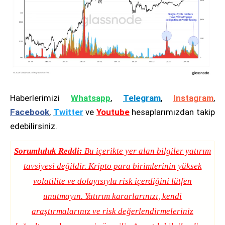
Haberlerimizi
Whatsapp
,
Telegram
,
Instagram
,
Facebook
,
Twitter
ve
Youtube
hesaplarımızdan takip
edebilirsiniz.
Sorumluluk Reddi:
Bu içerikte yer alan bilgiler yatırım
tavsiyesi değildir. Kripto para birimlerinin yüksek
volatilite ve dolayısıyla risk içerdiğini lütfen
unutmayın. Yatırım kararlarınızı, kendi
araştırmalarınız ve risk değerlendirmeleriniz