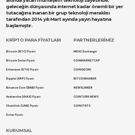
altında yatan muhteşem teknoloji sayesinde,
geleceğin dünyasında internet kadar önemli bir yer
tutacağına inanan bir grup teknoloji meraklısı
tarafından 2014 yılı Mart ayında yayın hayatına
başlamıştır.
KRİPTO PARA FİYATLARI
PARTNERLERİMİZ
Bitcoin (BTC) Fiyatı
MEXC Exchange
Bitcoin Dolar Fiyatı
COINMARKETCAP
Ethereum (ETH) Fiyatı
COINGECKO
Ripple (XRP) Fiyatı
BITCOINHABER
Binance Coin (BNB) Fiyatı
NEWSLINKER
Avalanche (AVAX) Fiyatı
COINTURK NEWS
Chainlink (LINK) Fiyatı
COINSTATS
Dolar Fiyatı
KURUMSAL