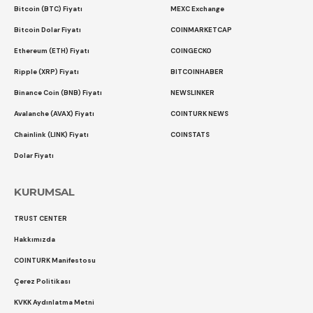
Bitcoin (BTC) Fiyatı
MEXC Exchange
Bitcoin Dolar Fiyatı
COINMARKETCAP
Ethereum (ETH) Fiyatı
COINGECKO
Ripple (XRP) Fiyatı
BITCOINHABER
Binance Coin (BNB) Fiyatı
NEWSLINKER
Avalanche (AVAX) Fiyatı
COINTURK NEWS
Chainlink (LINK) Fiyatı
COINSTATS
Dolar Fiyatı
KURUMSAL
TRUST CENTER
Hakkımızda
COINTURK Manifestosu
Çerez Politikası
KVKK Aydınlatma Metni