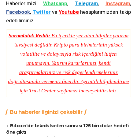
Haberlerimizi
Whatsapp
,
Telegram
,
Instagram
,
Facebook
,
Twitter
ve
Youtube
hesaplarımızdan takip
edebilirsiniz.
Sorumluluk Reddi:
Bu içerikte yer alan bilgiler yatırım
tavsiyesi değildir. Kripto para birimlerinin yüksek
volatilite ve dolayısıyla risk içerdiğini lütfen
unutmayın. Yatırım kararlarınızı, kendi
araştırmalarınız ve risk değerlendirmeleriniz
doğrultusunda vermeniz önerilir. Ayrıntılı bilgilendirme
için
Trust Center
sayfamızı inceleyebilirsiniz.
Bu haberler ilginizi çekebilir
Bitcoin’de teknik kırılım sonrası 125 bin dolar hedefi
öne çıktı