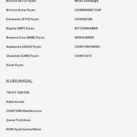
Bitcoin (BTC) Fiyatı
MEXC Exchange
Bitcoin Dolar Fiyatı
COINMARKETCAP
Ethereum (ETH) Fiyatı
COINGECKO
Ripple (XRP) Fiyatı
BITCOINHABER
Binance Coin (BNB) Fiyatı
NEWSLINKER
Avalanche (AVAX) Fiyatı
COINTURK NEWS
Chainlink (LINK) Fiyatı
COINSTATS
Dolar Fiyatı
KURUMSAL
TRUST CENTER
Hakkımızda
COINTURK Manifestosu
Çerez Politikası
KVKK Aydınlatma Metni