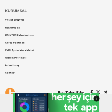
KURUMSAL
TRUST CENTER
Hakkımızda
COINTURK Manifestosu
Çerez Politikası
KVKK Aydınlatma Metni
Gizlilik Politikası
Advertising
Contact
Çerez Politikası
Gizlilik Politikası
Bizi Takip Edin
×
COINTURK 2014 -2026