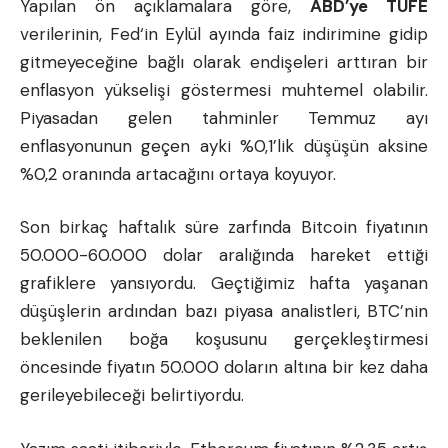
Yapılan ön açıklamalara göre,
ABD’ye TÜFE
verilerinin,
Fed
‘in Eylül ayında faiz indirimine gidip
gitmeyeceğine bağlı olarak endişeleri arttıran bir
enflasyon yükselişi göstermesi muhtemel olabilir.
Piyasadan gelen tahminler Temmuz ayı
enflasyonunun geçen ayki %0,1’lik düşüşün aksine
%0,2 oranında artacağını ortaya koyuyor.
Son birkaç haftalık süre zarfında Bitcoin fiyatının
50.000-60.000 dolar aralığında hareket ettiği
grafiklere yansıyordu. Geçtiğimiz hafta yaşanan
düşüşlerin ardından bazı piyasa analistleri, BTC’nin
beklenilen boğa koşusunu gerçekleştirmesi
öncesinde fiyatın 50.000 doların altına bir kez daha
gerileyebileceği belirtiyordu.