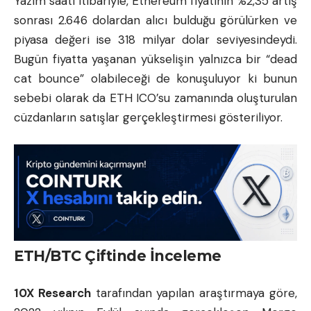
Yazım saati itibariyle, Ethereum fiyatının %2,35 artış
sonrası 2.646 dolardan alıcı bulduğu görülürken ve
piyasa değeri ise 318 milyar dolar seviyesindeydi.
Bugün fiyatta yaşanan yükselişin yalnızca bir “dead
cat bounce” olabileceği de konuşuluyor ki bunun
sebebi olarak da ETH ICO’su zamanında oluşturulan
cüzdanların satışlar gerçekleştirmesi gösteriliyor.
ETH/BTC Çiftinde İnceleme
10X Research
tarafından yapılan araştırmaya göre,