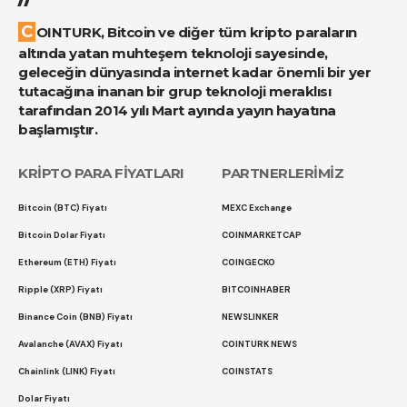
COINTURK, Bitcoin ve diğer tüm kripto paraların
altında yatan muhteşem teknoloji sayesinde,
geleceğin dünyasında internet kadar önemli bir yer
tutacağına inanan bir grup teknoloji meraklısı
tarafından 2014 yılı Mart ayında yayın hayatına
başlamıştır.
KRİPTO PARA FİYATLARI
PARTNERLERİMİZ
Bitcoin (BTC) Fiyatı
MEXC Exchange
Bitcoin Dolar Fiyatı
COINMARKETCAP
Ethereum (ETH) Fiyatı
COINGECKO
Ripple (XRP) Fiyatı
BITCOINHABER
Binance Coin (BNB) Fiyatı
NEWSLINKER
Avalanche (AVAX) Fiyatı
COINTURK NEWS
Chainlink (LINK) Fiyatı
COINSTATS
Dolar Fiyatı