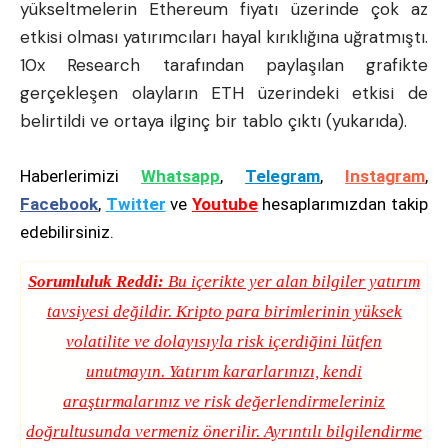
yükseltmelerin Ethereum fiyatı üzerinde çok az
etkisi olması yatırımcıları hayal kırıklığına uğratmıştı.
10x Research tarafından paylaşılan grafikte
gerçekleşen olayların ETH üzerindeki etkisi de
belirtildi ve ortaya ilginç bir tablo çıktı (yukarıda).
Haberlerimizi
Whatsapp
,
Telegram
,
Instagram
,
Facebook
,
Twitter
ve
Youtube
hesaplarımızdan takip
edebilirsiniz.
Sorumluluk Reddi:
Bu içerikte yer alan bilgiler yatırım
tavsiyesi değildir. Kripto para birimlerinin yüksek
volatilite ve dolayısıyla risk içerdiğini lütfen
unutmayın. Yatırım kararlarınızı, kendi
araştırmalarınız ve risk değerlendirmeleriniz
doğrultusunda vermeniz önerilir. Ayrıntılı bilgilendirme