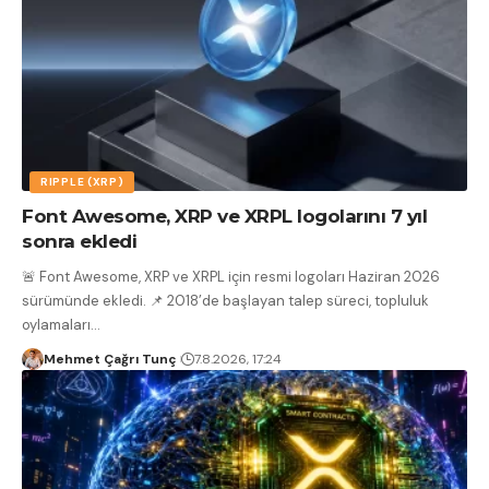
RIPPLE (XRP)
Font Awesome, XRP ve XRPL logolarını 7 yıl
sonra ekledi
🚨 Font Awesome, XRP ve XRPL için resmi logoları Haziran 2026
sürümünde ekledi. 📌 2018’de başlayan talep süreci, topluluk
oylamaları
…
Mehmet Çağrı Tunç
7.8.2026, 17:24