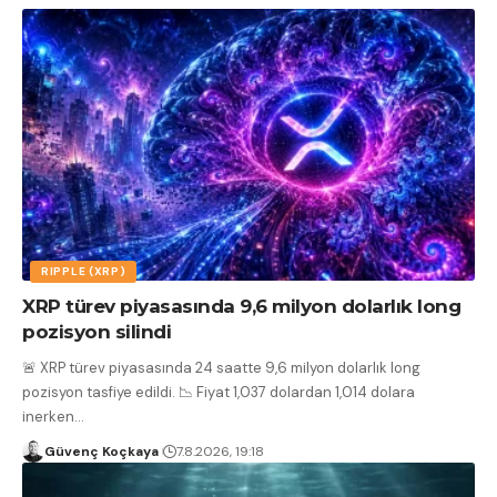
RIPPLE (XRP)
XRP türev piyasasında 9,6 milyon dolarlık long
pozisyon silindi
🚨 XRP türev piyasasında 24 saatte 9,6 milyon dolarlık long
pozisyon tasfiye edildi. 📉 Fiyat 1,037 dolardan 1,014 dolara
inerken
…
Güvenç Koçkaya
7.8.2026, 19:18