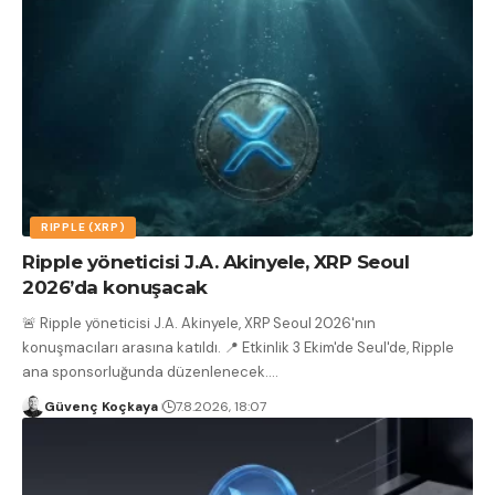
RIPPLE (XRP)
Ripple yöneticisi J.A. Akinyele, XRP Seoul
2026’da konuşacak
🚨 Ripple yöneticisi J.A. Akinyele, XRP Seoul 2026'nın
konuşmacıları arasına katıldı. 📍 Etkinlik 3 Ekim'de Seul'de, Ripple
ana sponsorluğunda düzenlenecek.
…
Güvenç Koçkaya
7.8.2026, 18:07