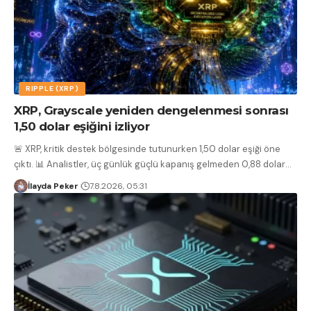
RIPPLE (XRP)
XRP, Grayscale yeniden dengelenmesi sonrası
1,50 dolar eşiğini izliyor
🚨 XRP, kritik destek bölgesinde tutunurken 1,50 dolar eşiği öne
çıktı. 📊 Analistler, üç günlük güçlü kapanış gelmeden 0,88 dolar
…
İlayda Peker
7.8.2026, 05:31