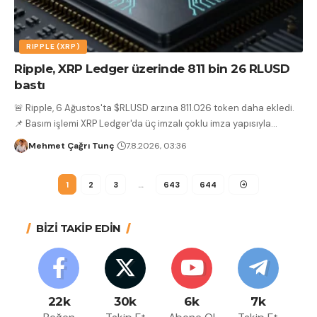
RIPPLE (XRP)
Ripple, XRP Ledger üzerinde 811 bin 26 RLUSD
bastı
🚨 Ripple, 6 Ağustos'ta $RLUSD arzına 811.026 token daha ekledi.
📌 Basım işlemi XRP Ledger'da üç imzalı çoklu imza yapısıyla
…
Mehmet Çağrı Tunç
7.8.2026, 03:36
1
2
3
…
643
644
BİZİ TAKİP EDİN
22k
30k
6k
7k