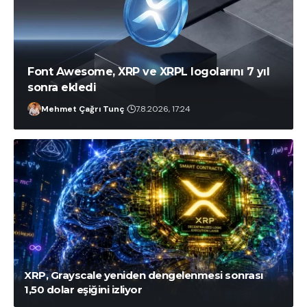
Font Awesome, XRP ve XRPL logolarını 7 yıl
sonra ekledi
Mehmet Çağrı Tunç
7.8.2026, 17:24
Güvenç Koçkaya
7.8.2026, 19:18
XRP, Grayscale yeniden dengelenmesi sonrası
1,50 dolar eşiğini izliyor