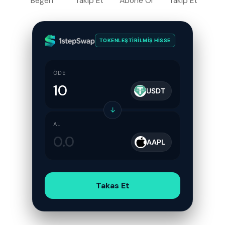
Beğen
Takip Et
Abone Ol
Takip Et
TOKENLEŞTIRILMIŞ HISSE
ÖDE
USDT
↓
AL
AAPL
Takas Et