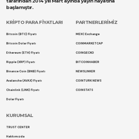
tarafından 2014 yılı Mart ayında yayın hayatına
başlamıştır.
KRİPTO PARA FİYATLARI
PARTNERLERİMİZ
Bitcoin (BTC) Fiyatı
MEXC Exchange
Bitcoin Dolar Fiyatı
COINMARKETCAP
Ethereum (ETH) Fiyatı
COINGECKO
Ripple (XRP) Fiyatı
BITCOINHABER
Binance Coin (BNB) Fiyatı
NEWSLINKER
Avalanche (AVAX) Fiyatı
COINTURK NEWS
Chainlink (LINK) Fiyatı
COINSTATS
Dolar Fiyatı
KURUMSAL
TRUST CENTER
Hakkımızda