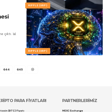
RIPPLE (XRP)
esi
e çıktı. 📊
RIPPLE (XRP)
644
645
KRİPTO PARA FİYATLARI
PARTNERLERİMİZ
itcoin (BTC) Fiyatı
MEXC Exchange