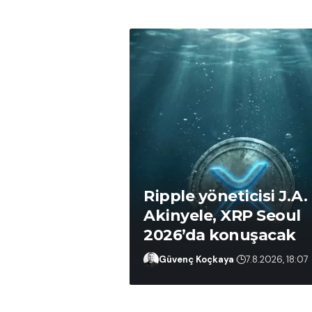
Ripple yöneticisi J.A.
Akinyele, XRP Seoul
2026’da konuşacak
Güvenç Koçkaya
7.8.2026, 19:18
Güvenç Koçkaya
7.8.2026, 18:07