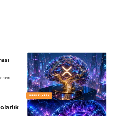
ası
 sınırı
…
RIPPLE (XRP)
olarlık