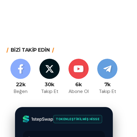
BİZİ TAKİP EDİN
22k
30k
6k
7k
Beğen
Takip Et
Abone Ol
Takip Et
TOKENLEŞTIRILMIŞ HISSE