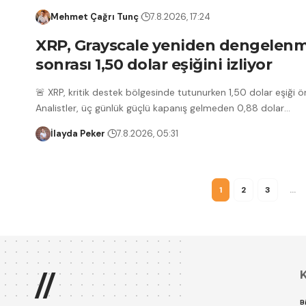
Mehmet Çağrı Tunç
7.8.2026, 17:24
XRP, Grayscale yeniden dengelenm
sonrası 1,50 dolar eşiğini izliyor
🚨 XRP, kritik destek bölgesinde tutunurken 1,50 dolar eşiği ön
Analistler, üç günlük güçlü kapanış gelmeden 0,88 dolar
…
İlayda Peker
7.8.2026, 05:31
1
2
3
…
//
B