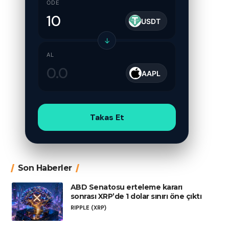
ÖDE
USDT
↓
AL
AAPL
Takas Et
Son Haberler
ABD Senatosu erteleme kararı
sonrası XRP’de 1 dolar sınırı öne çıktı
RIPPLE (XRP)