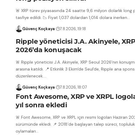
🚨 XRP türev piyasasında 24 saatte 9,6 milyon dolarlık long
tasfiye edildi. 📉 Fiyat 1,037 dolardan 1,014 dolara inerken
…
Güvenç Koçkaya
7.8.2026, 19:18
Ripple yöneticisi J.A. Akinyele, XR
2026’da konuşacak
🚨 Ripple yöneticisi J.A. Akinyele, XRP Seoul 2026'nın konuşma
arasına katıldı. 📍 Etkinlik 3 Ekim'de Seul'de, Ripple ana spo
düzenlenecek.
…
Güvenç Koçkaya
7.8.2026, 18:07
Font Awesome, XRP ve XRPL logola
yıl sonra ekledi
🚨 Font Awesome, XRP ve XRPL için resmi logoları Haziran 2
sürümünde ekledi. 📌 2018’de başlayan talep süreci, topluluk
oylamaları
…