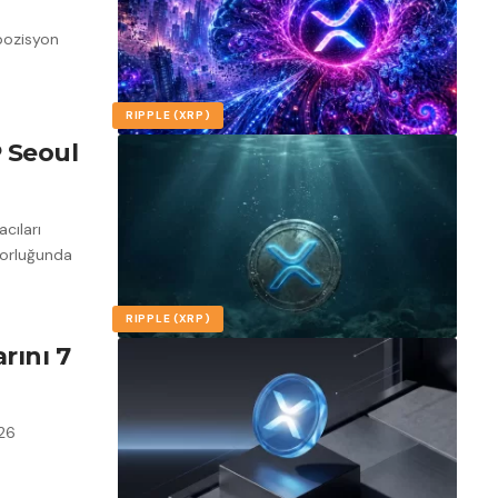
 pozisyon
RIPPLE (XRP)
P Seoul
cıları
nsorluğunda
RIPPLE (XRP)
rını 7
026