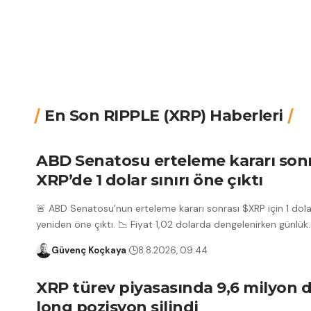
En Son RIPPLE (XRP) Haberleri
ABD Senatosu erteleme kararı sonr
XRP’de 1 dolar sınırı öne çıktı
🚨 ABD Senatosu'nun erteleme kararı sonrası $XRP için 1 dolar
yeniden öne çıktı. 📉 Fiyat 1,02 dolarda dengelenirken günlük
Güvenç Koçkaya
8.8.2026, 09:44
XRP türev piyasasında 9,6 milyon d
long pozisyon silindi