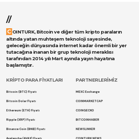
//
COINTURK, Bitcoin ve diğer tüm kripto paraların
altında yatan muhteşem teknoloji sayesinde,
geleceğin dünyasında internet kadar önemli bir yer
tutacağına inanan bir grup teknoloji meraklısı
tarafından 2014 yılı Mart ayında yayın hayatına
başlamıştır.
KRİPTO PARA FİYATLARI
PARTNERLERİMİZ
Bitcoin (BTC) Fiyatı
MEXC Exchange
Bitcoin Dolar Fiyatı
COINMARKETCAP
Ethereum (ETH) Fiyatı
COINGECKO
Ripple (XRP) Fiyatı
BITCOINHABER
Binance Coin (BNB) Fiyatı
NEWSLINKER
Avalanche (AVAX) Fiyatı
COINTURK NEWS