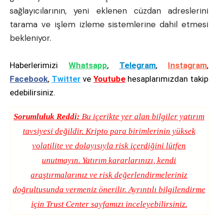
sağlayıcılarının, yeni eklenen cüzdan adreslerini
tarama ve işlem izleme sistemlerine dahil etmesi
bekleniyor.
Haberlerimizi
Whatsapp
,
Telegram
,
Instagram
,
Facebook
,
Twitter
ve
Youtube
hesaplarımızdan takip
edebilirsiniz.
Sorumluluk Reddi:
Bu içerikte yer alan bilgiler yatırım
tavsiyesi değildir. Kripto para birimlerinin yüksek
volatilite ve dolayısıyla risk içerdiğini lütfen
unutmayın. Yatırım kararlarınızı, kendi
araştırmalarınız ve risk değerlendirmeleriniz
doğrultusunda vermeniz önerilir. Ayrıntılı bilgilendirme
için
Trust Center
sayfamızı inceleyebilirsiniz.