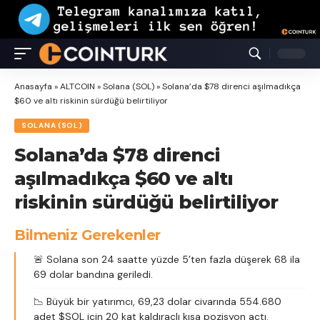
Anasayfa
»
ALTCOIN
»
Solana (SOL)
»
Solana’da $78 direnci aşılmadıkça
$60 ve altı riskinin sürdüğü belirtiliyor
SOLANA (SOL)
Solana’da $78 direnci
aşılmadıkça $60 ve altı
riskinin sürdüğü belirtiliyor
Bilmeniz Gerekenler
🚨 Solana son 24 saatte yüzde 5’ten fazla düşerek 68 ila
69 dolar bandına geriledi.
📉 Büyük bir yatırımcı, 69,23 dolar civarında 554.680
adet $SOL için 20 kat kaldıraçlı kısa pozisyon açtı.