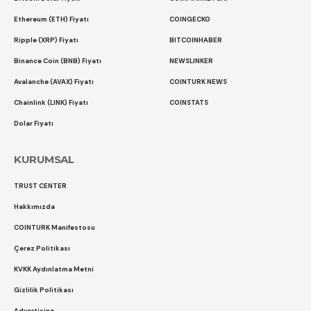
Ethereum (ETH) Fiyatı
COINGECKO
Ripple (XRP) Fiyatı
BITCOINHABER
Binance Coin (BNB) Fiyatı
NEWSLINKER
Avalanche (AVAX) Fiyatı
COINTURK NEWS
Chainlink (LINK) Fiyatı
COINSTATS
Dolar Fiyatı
KURUMSAL
TRUST CENTER
Hakkımızda
COINTURK Manifestosu
Çerez Politikası
KVKK Aydınlatma Metni
Gizlilik Politikası
Advertising