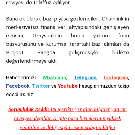
seviyesi de telaffuz ediliyor.
Buna ek olarak bazı piyasa gözlemcileri, Chainlink’in
merkeziyetsiz finans veri altyapısındaki genişleyen
etkisini, Grayscale’in borsa yatırım fonu
başvurusunu ve kurumsal taraftaki bazı alımları da
Project Pangea gelişmesiyle birlikte
değerlendirmeye aldı.
Haberlerimizi
Whatsapp
,
Telegram
,
Instagram
,
Facebook
,
Twitter
ve
Youtube
hesaplarımızdan takip
edebilirsiniz.
Sorumluluk Reddi:
Bu içerikte yer alan bilgiler yatırım
tavsiyesi değildir. Kripto para birimlerinin yüksek
volatilite ve dolayısıyla risk içerdiğini lütfen