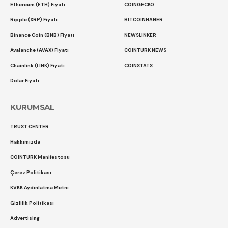
Ethereum (ETH) Fiyatı
COINGECKO
Ripple (XRP) Fiyatı
BITCOINHABER
Binance Coin (BNB) Fiyatı
NEWSLINKER
Avalanche (AVAX) Fiyatı
COINTURK NEWS
Chainlink (LINK) Fiyatı
COINSTATS
Dolar Fiyatı
KURUMSAL
TRUST CENTER
Hakkımızda
COINTURK Manifestosu
Çerez Politikası
KVKK Aydınlatma Metni
Gizlilik Politikası
Advertising