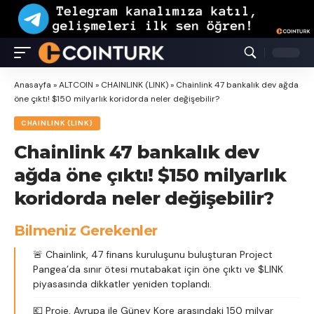
Anasayfa
»
ALTCOIN
»
CHAINLINK (LINK)
»
Chainlink 47 bankalık dev ağda
öne çıktı! $150 milyarlık koridorda neler değişebilir?
CHAINLINK (LINK)
Chainlink 47 bankalık dev
ağda öne çıktı! $150 milyarlık
koridorda neler değişebilir?
Bilmeniz Gerekenler
🚨 Chainlink, 47 finans kuruluşunu buluşturan Project
Pangea’da sınır ötesi mutabakat için öne çıktı ve $LINK
piyasasında dikkatler yeniden toplandı.
💶 Proje, Avrupa ile Güney Kore arasındaki 150 milyar