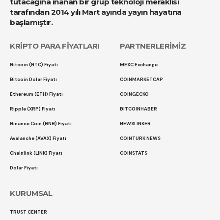
tutacağına inanan bir grup teknoloji meraklısı
tarafından 2014 yılı Mart ayında yayın hayatına
başlamıştır.
KRİPTO PARA FİYATLARI
PARTNERLERİMİZ
Bitcoin (BTC) Fiyatı
MEXC Exchange
Bitcoin Dolar Fiyatı
COINMARKETCAP
Ethereum (ETH) Fiyatı
COINGECKO
Ripple (XRP) Fiyatı
BITCOINHABER
Binance Coin (BNB) Fiyatı
NEWSLINKER
Avalanche (AVAX) Fiyatı
COINTURK NEWS
Chainlink (LINK) Fiyatı
COINSTATS
Dolar Fiyatı
KURUMSAL
TRUST CENTER