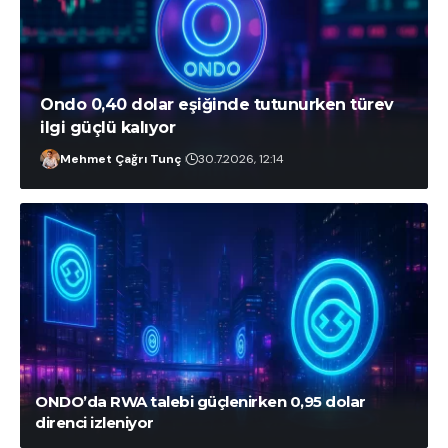
Ondo 0,40 dolar eşiğinde tutunurken türev
ilgi güçlü kalıyor
Mehmet Çağrı Tunç
30.7.2026, 12:14
İlayda Peker
1.8.2026, 02:21
ONDO’da RWA talebi güçlenirken 0,95 dolar
direnci izleniyor