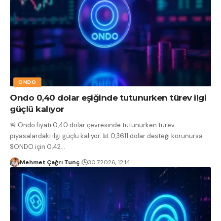
ONDO
Ondo 0,40 dolar eşiğinde tutunurken türev ilgi
güçlü kalıyor
🚨 Ondo fiyatı 0,40 dolar çevresinde tutunurken türev
piyasalardaki ilgi güçlü kalıyor. 📊 0,3611 dolar desteği korunursa
$ONDO için 0,42
…
Mehmet Çağrı Tunç
30.7.2026, 12:14