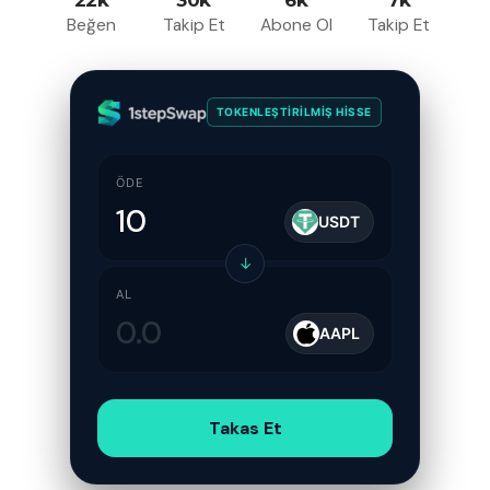
Beğen
Takip Et
Abone Ol
Takip Et
TOKENLEŞTIRILMIŞ HISSE
ÖDE
USDT
↓
AL
AAPL
Takas Et