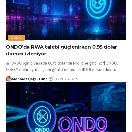
ONDO
ONDO’da RWA talebi güçlenirken 0,95 dolar
direnci izleniyor
🚨 ONDO için piyasada 0,95 dolar direnci öne çıktı. 📈 $ONDO,
0.4071 dolar fiyatla işlem görürken hacim 111.99 milyon dolara
…
Mehmet Çağrı Tunç
30.7.2026, 11:35