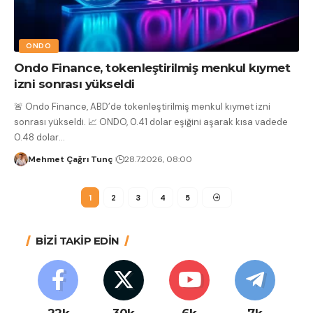
ONDO
Ondo Finance, tokenleştirilmiş menkul kıymet
izni sonrası yükseldi
🚨 Ondo Finance, ABD’de tokenleştirilmiş menkul kıymet izni
sonrası yükseldi. 📈 ONDO, 0.41 dolar eşiğini aşarak kısa vadede
0.48 dolar
…
Mehmet Çağrı Tunç
28.7.2026, 08:00
1
2
3
4
5
BİZİ TAKİP EDİN
22k
30k
6k
7k