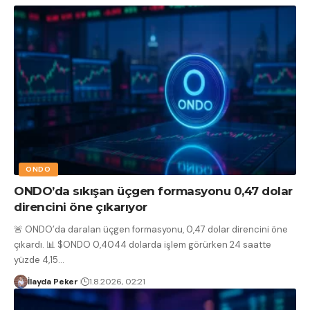
ONDO
ONDO’da sıkışan üçgen formasyonu 0,47 dolar
direncini öne çıkarıyor
🚨 ONDO’da daralan üçgen formasyonu, 0,47 dolar direncini öne
çıkardı. 📊 $ONDO 0,4044 dolarda işlem görürken 24 saatte
yüzde 4,15
…
İlayda Peker
1.8.2026, 02:21