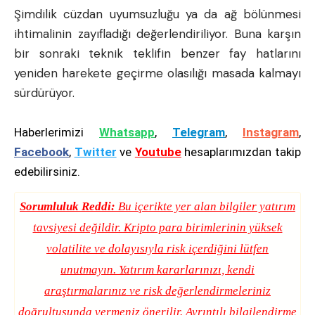
Şimdilik cüzdan uyumsuzluğu ya da ağ bölünmesi
ihtimalinin zayıfladığı değerlendiriliyor. Buna karşın
bir sonraki teknik teklifin benzer fay hatlarını
yeniden harekete geçirme olasılığı masada kalmayı
sürdürüyor.
Haberlerimizi
Whatsapp
,
Telegram
,
Instagram
,
Facebook
,
Twitter
ve
Youtube
hesaplarımızdan takip
edebilirsiniz.
Sorumluluk Reddi:
Bu içerikte yer alan bilgiler yatırım
tavsiyesi değildir. Kripto para birimlerinin yüksek
volatilite ve dolayısıyla risk içerdiğini lütfen
unutmayın. Yatırım kararlarınızı, kendi
araştırmalarınız ve risk değerlendirmeleriniz
doğrultusunda vermeniz önerilir. Ayrıntılı bilgilendirme