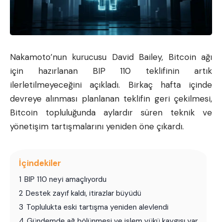
Nakamoto’nun kurucusu David Bailey,
Bitcoin
ağı
için hazırlanan BIP 110 teklifinin artık
ilerletilmeyeceğini açıkladı. Birkaç hafta içinde
devreye alınması planlanan teklifin geri çekilmesi,
Bitcoin topluluğunda aylardır süren teknik ve
yönetişim tartışmalarını yeniden öne çıkardı.
İçindekiler
1
BIP 110 neyi amaçlıyordu
2
Destek zayıf kaldı, itirazlar büyüdü
3
Toplulukta eski tartışma yeniden alevlendi
4
Gündemde ağ bölünmesi ve işlem yükü kaygısı var