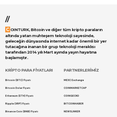
//
COINTURK, Bitcoin ve diğer tüm kripto paraların
altında yatan muhteşem teknoloji sayesinde,
geleceğin dünyasında internet kadar önemli bir yer
tutacağına inanan bir grup teknoloji meraklısı
tarafından 2014 yılı Mart ayında yayın hayatına
başlamıştır.
KRİPTO PARA FİYATLARI
PARTNERLERİMİZ
Bitcoin (BTC) Fiyatı
MEXC Exchange
Bitcoin Dolar Fiyatı
COINMARKETCAP
Ethereum (ETH) Fiyatı
COINGECKO
Ripple (XRP) Fiyatı
BITCOINHABER
Binance Coin (BNB) Fiyatı
NEWSLINKER