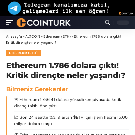
Anasayfa
»
ALTCOIN
»
Ethereum (ETH)
»
Ethereum 1.786 dolara çıktı!
Kritik dirençte neler yaşandı?
ETHEREUM (ETH)
Ethereum 1.786 dolara çıktı!
Kritik dirençte neler yaşandı?
Bilmeniz Gerekenler
🚨 Ethereum 1.786,41 dolara yükselirken piyasada kritik
direnç takibi öne çıktı.
📈 Son 24 saatte %3,19 artan $ETH için işlem hacmi 15,08
milyar dolara ulaştı.