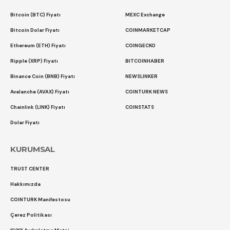
Bitcoin (BTC) Fiyatı
MEXC Exchange
Bitcoin Dolar Fiyatı
COINMARKETCAP
Ethereum (ETH) Fiyatı
COINGECKO
Ripple (XRP) Fiyatı
BITCOINHABER
Binance Coin (BNB) Fiyatı
NEWSLINKER
Avalanche (AVAX) Fiyatı
COINTURK NEWS
Chainlink (LINK) Fiyatı
COINSTATS
Dolar Fiyatı
KURUMSAL
TRUST CENTER
Hakkımızda
COINTURK Manifestosu
Çerez Politikası