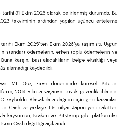
me tarihi 31 Ekim 2026 olarak belirlenmiş durumda. Bu
2023 takviminin ardından yapılan üçüncü erteleme
arihi Ekim 2025’ten Ekim 2026’ya taşımıştı. Uygun
çin standart ödemelerin, erken toplu ödemelerin ve
Buna karşın, bazı alacaklıların belge eksikliği veya
üz alamadığı kaydedildi.
layan Mt. Gox, zirve döneminde küresel Bitcoin
atform, 2014 yılında yaşanan büyük güvenlik ihlalinin
 kayboldu. Alacaklılara dağıtım için geri kazanılan
tcoin Cash ve yaklaşık 69 milyar Japon yeni nakitten
rıyla kayyumun, Kraken ve Bitstamp gibi platformlar
tcoin Cash dağıttığı açıklandı.