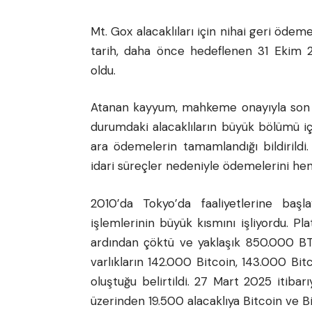
Mt. Gox alacaklıları için nihai geri öde
tarih, daha önce hedeflenen 31 Ekim 
oldu.
Atanan kayyum, mahkeme onayıyla son t
durumdaki alacaklıların büyük bölümü i
ara ödemelerin tamamlandığı bildirildi. 
idari süreçler nedeniyle ödemelerini hen
2010’da Tokyo’da faaliyetlerine baş
işlemlerinin büyük kısmını işliyordu. Pl
ardından çöktü ve yaklaşık 850.000 BTC
varlıkların 142.000 Bitcoin, 143.000 Bi
oluştuğu belirtildi. 27 Mart 2025 itiba
üzerinden 19.500 alacaklıya Bitcoin ve Bi