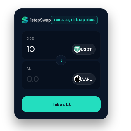
TOKENLEŞTIRILMIŞ HISSE
ÖDE
USDT
↓
AL
AAPL
Takas Et