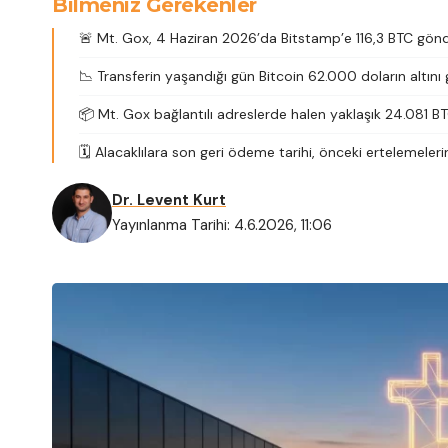
Bilmeniz Gerekenler
🚨 Mt. Gox, 4 Haziran 2026’da Bitstamp’e 116,3 BTC gönd
📉 Transferin yaşandığı gün Bitcoin 62.000 doların altını
📦 Mt. Gox bağlantılı adreslerde halen yaklaşık 24.081 B
🗓️ Alacaklılara son geri ödeme tarihi, önceki ertelemeler
Dr. Levent Kurt
Yayınlanma Tarihi: 4.6.2026, 11:06