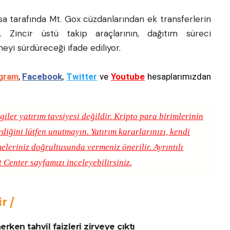
asa tarafında Mt. Gox cüzdanlarından ek transferlerin
r. Zincir üstü takip araçlarının, dağıtım süreci
eyi sürdüreceği ifade ediliyor.
gram
,
Facebook
,
Twitter
ve
Youtube
hesaplarımızdan
giler yatırım tavsiyesi değildir. Kripto para birimlerinin
erdiğini lütfen unutmayın. Yatırım kararlarınızı, kendi
eleriniz doğrultusunda vermeniz önerilir. Ayrıntılı
t Center
sayfamızı inceleyebilirsiniz.
ir
rken tahvil faizleri zirveye çıktı