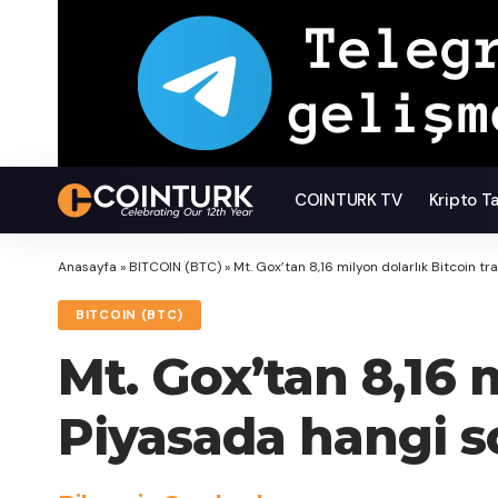
COINTURK TV
Kripto T
Anasayfa
»
BITCOIN (BTC)
»
Mt. Gox’tan 8,16 milyon dolarlık Bitcoin tr
BITCOIN (BTC)
Mt. Gox’tan 8,16 m
Piyasada hangi s