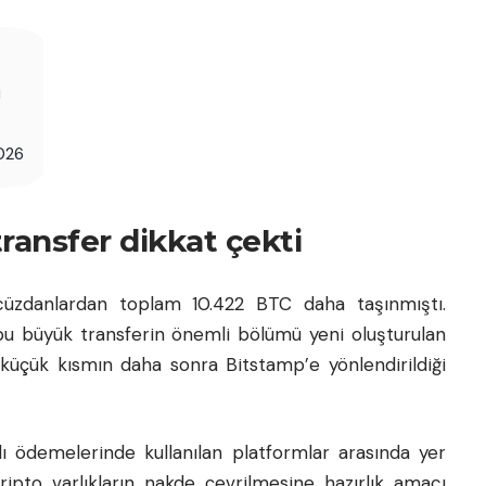
i
2026
ransfer dikkat çekti
 cüzdanlardan toplam 10.422 BTC daha taşınmıştı.
bu büyük transferin önemli bölümü yeni oluşturulan
 küçük kısmın daha sonra Bitstamp’e yönlendirildiği
ı ödemelerinde kullanılan platformlar arasında yer
ripto varlıkların nakde çevrilmesine hazırlık amacı