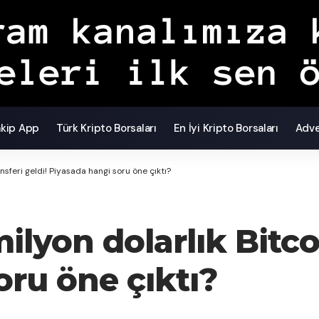
akip App
Türk Kripto Borsaları
En İyi Kripto Borsaları
Adve
ansferi geldi! Piyasada hangi soru öne çıktı?
ilyon dolarlık Bitco
oru öne çıktı?