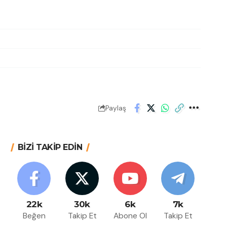
Paylaş
BİZİ TAKİP EDİN
22k
30k
6k
7k
Beğen
Takip Et
Abone Ol
Takip Et