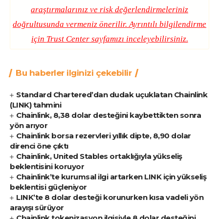
araştırmalarınız ve risk değerlendirmeleriniz
doğrultusunda vermeniz önerilir. Ayrıntılı bilgilendirme
için
Trust Center
sayfamızı inceleyebilirsiniz.
Bu haberler ilginizi çekebilir
Standard Chartered’dan dudak uçuklatan Chainlink
(LINK) tahmini
Chainlink, 8,38 dolar desteğini kaybettikten sonra
yön arıyor
Chainlink borsa rezervleri yıllık dipte, 8,90 dolar
direnci öne çıktı
Chainlink, United Stables ortaklığıyla yükseliş
beklentisini koruyor
Chainlink’te kurumsal ilgi artarken LINK için yükseliş
beklentisi güçleniyor
LINK’te 8 dolar desteği korunurken kısa vadeli yön
arayışı sürüyor
Chainlink tokenizasyon ilgisiyle 8 dolar desteğini