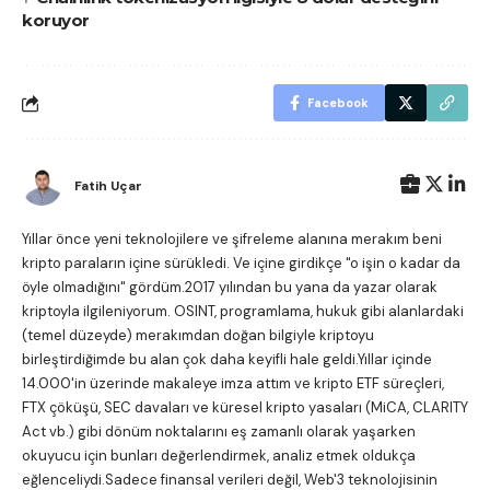
koruyor
Facebook
Fatih Uçar
Yıllar önce yeni teknolojilere ve şifreleme alanına merakım beni
kripto paraların içine sürükledi. Ve içine girdikçe "o işin o kadar da
öyle olmadığını" gördüm.2017 yılından bu yana da yazar olarak
kriptoyla ilgileniyorum. OSINT, programlama, hukuk gibi alanlardaki
(temel düzeyde) merakımdan doğan bilgiyle kriptoyu
birleştirdiğimde bu alan çok daha keyifli hale geldi.Yıllar içinde
14.000'in üzerinde makaleye imza attım ve kripto ETF süreçleri,
FTX çöküşü, SEC davaları ve küresel kripto yasaları (MiCA, CLARITY
Act vb.) gibi dönüm noktalarını eş zamanlı olarak yaşarken
okuyucu için bunları değerlendirmek, analiz etmek oldukça
eğlenceliydi.Sadece finansal verileri değil, Web'3 teknolojisinin