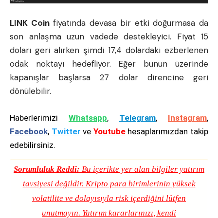
LINK Coin
fiyatında devasa bir etki doğurmasa da
son anlaşma uzun vadede destekleyici. Fiyat 15
doları geri alırken şimdi 17,4 dolardaki ezberlenen
odak noktayı hedefliyor. Eğer bunun üzerinde
kapanışlar başlarsa 27 dolar direncine geri
dönülebilir.
Haberlerimizi
Whatsapp
,
Telegram
,
Instagram
,
Facebook
,
Twitter
ve
Youtube
hesaplarımızdan takip
edebilirsiniz.
Sorumluluk Reddi:
Bu içerikte yer alan bilgiler yatırım
tavsiyesi değildir. Kripto para birimlerinin yüksek
volatilite ve dolayısıyla risk içerdiğini lütfen
unutmayın. Yatırım kararlarınızı, kendi