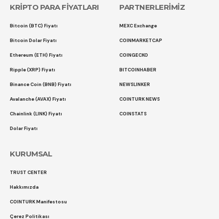
KRİPTO PARA FİYATLARI
PARTNERLERİMİZ
Bitcoin (BTC) Fiyatı
MEXC Exchange
Bitcoin Dolar Fiyatı
COINMARKETCAP
Ethereum (ETH) Fiyatı
COINGECKO
Ripple (XRP) Fiyatı
BITCOINHABER
Binance Coin (BNB) Fiyatı
NEWSLINKER
Avalanche (AVAX) Fiyatı
COINTURK NEWS
Chainlink (LINK) Fiyatı
COINSTATS
Dolar Fiyatı
KURUMSAL
TRUST CENTER
Hakkımızda
COINTURK Manifestosu
Çerez Politikası