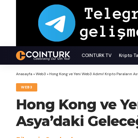
COINTURK TV
Kripto T
Anasayfa
»
Web3
»
Hong Kong ve Yeni Web3 Adımı! Kripto Paraların As
WEB3
Hong Kong ve Yen
Asya’daki Gelece