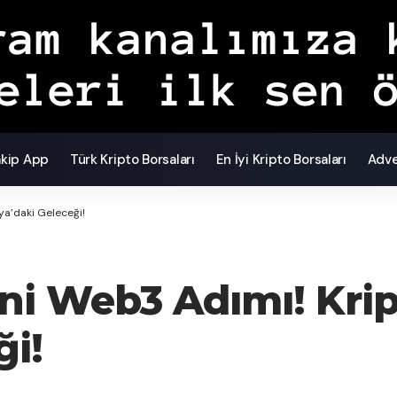
akip App
Türk Kripto Borsaları
En İyi Kripto Borsaları
Adve
ya’daki Geleceği!
i Web3 Adımı! Krip
ği!