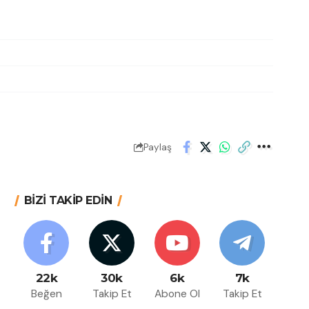
Paylaş
BİZİ TAKİP EDİN
22k
30k
6k
7k
Beğen
Takip Et
Abone Ol
Takip Et