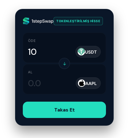
TOKENLEŞTIRILMIŞ HISSE
ÖDE
USDT
↓
AL
AAPL
Takas Et