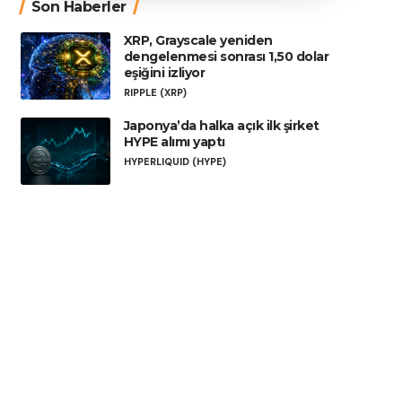
Son Haberler
XRP, Grayscale yeniden
dengelenmesi sonrası 1,50 dolar
eşiğini izliyor
RIPPLE (XRP)
Japonya’da halka açık ilk şirket
HYPE alımı yaptı
HYPERLIQUID (HYPE)