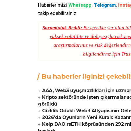
Haberlerimizi
Whatsapp
,
Telegram
,
Insta
takip edebilirsiniz.
Sorumluluk Reddi:
Bu içerikte yer alan bil
yüksek volatilite ve dolayısıyla risk iç
araştırmalarınız ve risk değerlendirm
bilgilendirme için
Trus
Bu haberler ilginizi çekebil
AAA, Web3 uyuşmazlıkları için uzma
Kripto sektöründe işten çıkarmalar s
görüldü
Gizlilik Odaklı Web3 Altyapısının Ge
2026’da Oyunların Yeni Kuralı: Kazan
Kelp DAO rsETH köprüsünden 292 mily
başladı