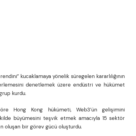
ndini” kucaklamaya yönelik süregelen kararlılığının
lerlemesini denetlemek üzere endüstri ve hükümet
 grup kurdu.
 göre
Hong Kong
hükümeti, Web3’ün gelişimini
ekilde büyümesini teşvik etmek amacıyla 15 sektör
den oluşan bir görev gücü oluşturdu.