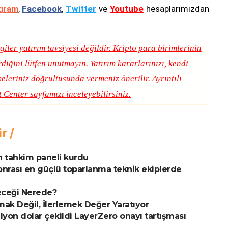
gram
,
Facebook
,
Twitter
ve
Youtube
hesaplarımızdan
giler yatırım tavsiyesi değildir. Kripto para birimlerinin
erdiğini lütfen unutmayın. Yatırım kararlarınızı, kendi
eleriniz doğrultusunda vermeniz önerilir. Ayrıntılı
t Center
sayfamızı inceleyebilirsiniz.
ir
n tahkim paneli kurdu
onrası en güçlü toparlanma teknik ekiplerde
leceği Nerede?
mak Değil, İlerlemek Değer Yaratıyor
on dolar çekildi LayerZero onayı tartışması