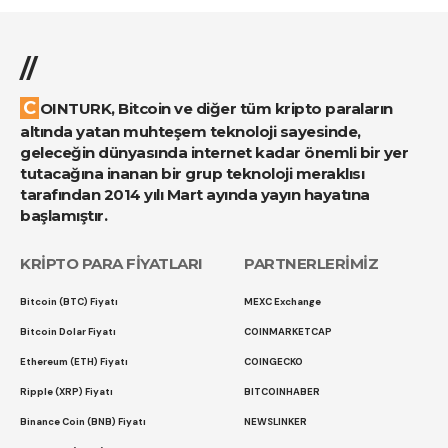
//
COINTURK, Bitcoin ve diğer tüm kripto paraların
altında yatan muhteşem teknoloji sayesinde,
geleceğin dünyasında internet kadar önemli bir yer
tutacağına inanan bir grup teknoloji meraklısı
tarafından 2014 yılı Mart ayında yayın hayatına
başlamıştır.
KRİPTO PARA FİYATLARI
PARTNERLERİMİZ
Bitcoin (BTC) Fiyatı
MEXC Exchange
Bitcoin Dolar Fiyatı
COINMARKETCAP
Ethereum (ETH) Fiyatı
COINGECKO
Ripple (XRP) Fiyatı
BITCOINHABER
Binance Coin (BNB) Fiyatı
NEWSLINKER