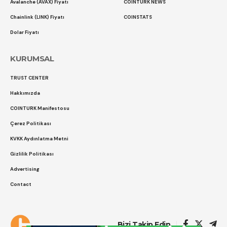
Avalanche (AVAX) Fiyatı
COINTURK NEWS
Chainlink (LINK) Fiyatı
COINSTATS
Dolar Fiyatı
KURUMSAL
TRUST CENTER
Hakkımızda
COINTURK Manifestosu
Çerez Politikası
KVKK Aydınlatma Metni
Gizlilik Politikası
Advertising
Contact
Çerez Politikası
Gizlilik Politikası
Bizi Takip Edin