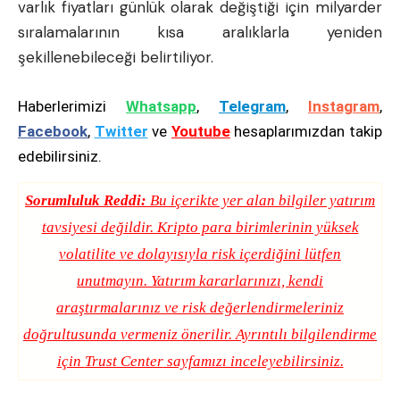
varlık fiyatları günlük olarak değiştiği için milyarder
sıralamalarının kısa aralıklarla yeniden
şekillenebileceği belirtiliyor.
Haberlerimizi
Whatsapp
,
Telegram
,
Instagram
,
Facebook
,
Twitter
ve
Youtube
hesaplarımızdan takip
edebilirsiniz.
Sorumluluk Reddi:
Bu içerikte yer alan bilgiler yatırım
tavsiyesi değildir. Kripto para birimlerinin yüksek
volatilite ve dolayısıyla risk içerdiğini lütfen
unutmayın. Yatırım kararlarınızı, kendi
araştırmalarınız ve risk değerlendirmeleriniz
doğrultusunda vermeniz önerilir. Ayrıntılı bilgilendirme
için
Trust Center
sayfamızı inceleyebilirsiniz.