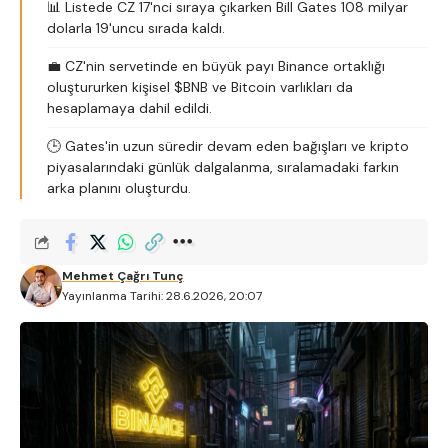
📊 Listede CZ 17'nci sıraya çıkarken Bill Gates 108 milyar
dolarla 19'uncu sırada kaldı.
💼 CZ'nin servetinde en büyük payı Binance ortaklığı
oluştururken kişisel $BNB ve Bitcoin varlıkları da
hesaplamaya dahil edildi.
🕒 Gates'in uzun süredir devam eden bağışları ve kripto
piyasalarındaki günlük dalgalanma, sıralamadaki farkın
arka planını oluşturdu.
Mehmet Çağrı Tunç
Yayınlanma Tarihi: 28.6.2026, 20:07