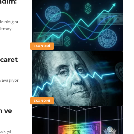
adım:
dırıldığını
altmayı
EKONOMI
icaret
 yavaşlıyor
EKONOMI
n ve
ek yıl