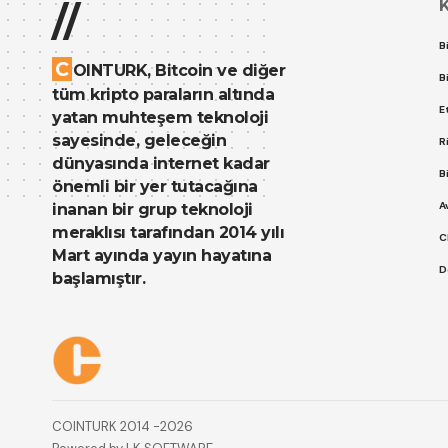
//
B
C
OINTURK, Bitcoin ve diğer
B
tüm kripto paraların altında
E
yatan muhteşem teknoloji
sayesinde, geleceğin
R
dünyasında internet kadar
B
önemli bir yer tutacağına
A
inanan bir grup teknoloji
meraklısı tarafından 2014 yılı
C
Mart ayında yayın hayatına
D
başlamıştır.
Çerez Politikası
Gizlilik Politikası
COINTURK 2014 -2026