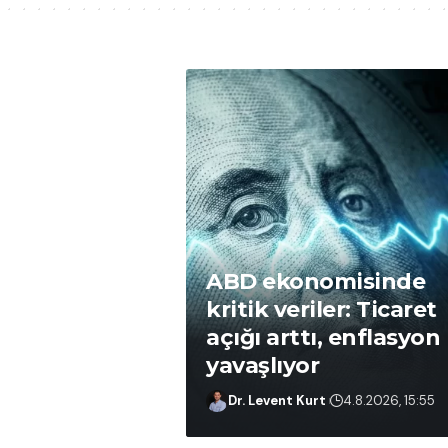
ABD ekonomisinde
kritik veriler: Ticaret
açığı arttı, enflasyon
yavaşlıyor
Dr. Levent Kurt
5.8.2026, 17:23
Dr. Levent Kurt
4.8.2026, 15:55