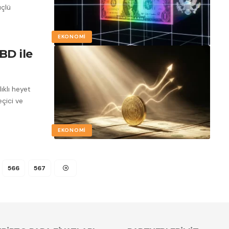
üçlü
EKONOMI
BD ile
ıklı heyet
çici ve
EKONOMI
566
567