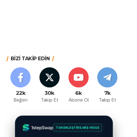
BİZİ TAKİP EDİN
22k
30k
6k
7k
Beğen
Takip Et
Abone Ol
Takip Et
TOKENLEŞTIRILMIŞ HISSE