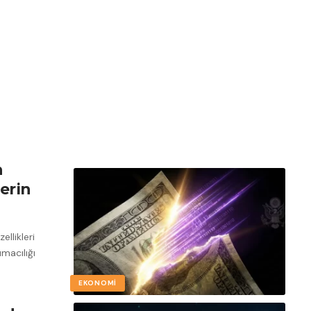
n
erin
llikleri
macılığı
EKONOMI