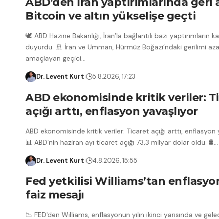
ABD’den İran yaptırımlarında geri 
Bitcoin ve altın yükselişe geçti
🕊️ ABD Hazine Bakanlığı, İran’la bağlantılı bazı yaptırımların kal
duyurdu. 🚢 İran ve Umman, Hürmüz Boğazı’ndaki gerilimi az
amaçlayan geçici
…
Dr. Levent Kurt
5.8.2026, 17:23
ABD ekonomisinde kritik veriler: T
açığı arttı, enflasyon yavaşlıyor
ABD ekonomisinde kritik veriler: Ticaret açığı arttı, enflasyon
📊 ABD’nin haziran ayı ticaret açığı 73,3 milyar dolar oldu. 🛢️
…
Dr. Levent Kurt
4.8.2026, 15:55
Fed yetkilisi Williams’tan enflasyo
faiz mesajı
📉 FED'den Williams, enflasyonun yılın ikinci yarısında ve gelec