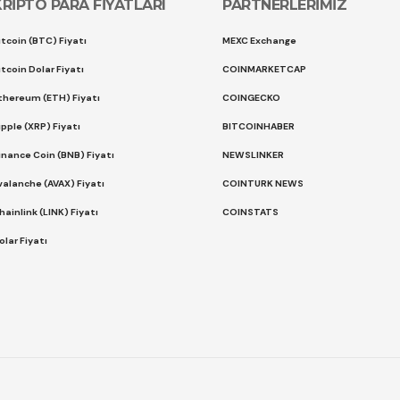
KRİPTO PARA FİYATLARI
PARTNERLERİMİZ
itcoin (BTC) Fiyatı
MEXC Exchange
itcoin Dolar Fiyatı
COINMARKETCAP
thereum (ETH) Fiyatı
COINGECKO
ipple (XRP) Fiyatı
BITCOINHABER
inance Coin (BNB) Fiyatı
NEWSLINKER
valanche (AVAX) Fiyatı
COINTURK NEWS
hainlink (LINK) Fiyatı
COINSTATS
olar Fiyatı