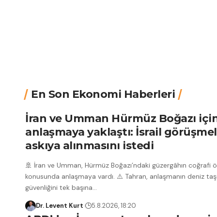
En Son Ekonomi Haberleri
İran ve Umman Hürmüz Boğazı içi
anlaşmaya yaklaştı: İsrail görüşmel
askıya alınmasını istedi
🚢 İran ve Umman, Hürmüz Boğazı’ndaki güzergâhın coğrafi öze
konusunda anlaşmaya vardı. ⚠️ Tahran, anlaşmanın deniz taşı
güvenliğini tek başına
…
Dr. Levent Kurt
5.8.2026, 18:20