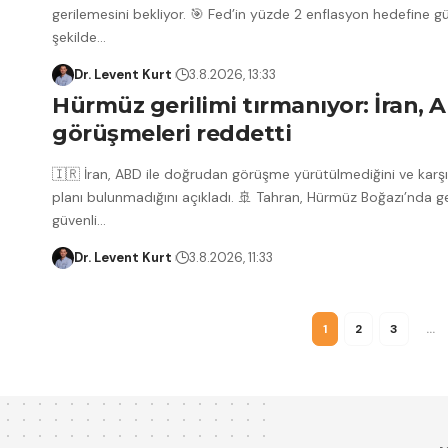
gerilemesini bekliyor. 🎯 Fed’in yüzde 2 enflasyon hedefine g
şekilde
…
Dr. Levent Kurt
3.8.2026, 13:33
Hürmüz gerilimi tırmanıyor: İran, A
görüşmeleri reddetti
🇮🇷 İran, ABD ile doğrudan görüşme yürütülmediğini ve karşıl
planı bulunmadığını açıkladı. 🚢 Tahran, Hürmüz Boğazı’nda ge
güvenli
…
Dr. Levent Kurt
3.8.2026, 11:33
1
2
3
…