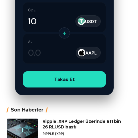
ÖDE
USDT
↓
AL
AAPL
Takas Et
Son Haberler
Ripple, XRP Ledger üzerinde 811 bin
26 RLUSD bastı
RIPPLE (XRP)