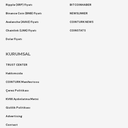
Ripple (XRP) Fiyatı
BITCOINHABER
Binance Coin (BNB) Fiyatı
NEWSLINKER
Avalanche (AVAX) Fiyatı
COINTURK NEWS
Chainlink (LINK) Fiyatı
COINSTATS
Dolar Fiyatı
KURUMSAL
TRUST CENTER
Hakkımızda
COINTURK Manifestosu
Çerez Politikası
KVKK Aydınlatma Metni
Gizlilik Politikası
Advertising
Contact