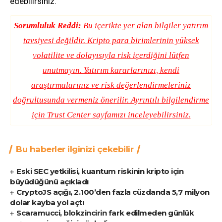
edebilirsiniz.
Sorumluluk Reddi:
Bu içerikte yer alan bilgiler yatırım
tavsiyesi değildir. Kripto para birimlerinin yüksek
volatilite ve dolayısıyla risk içerdiğini lütfen
unutmayın. Yatırım kararlarınızı, kendi
araştırmalarınız ve risk değerlendirmeleriniz
doğrultusunda vermeniz önerilir. Ayrıntılı bilgilendirme
için
Trust Center
sayfamızı inceleyebilirsiniz.
Bu haberler ilginizi çekebilir
Eski SEC yetkilisi, kuantum riskinin kripto için
büyüdüğünü açıkladı
CryptoJS açığı, 2.100’den fazla cüzdanda 5,7 milyon
dolar kayba yol açtı
Scaramucci, blokzincirin fark edilmeden günlük