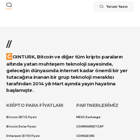
Yorum Yazın
//
COINTURK, Bitcoin ve diğer tüm kripto paraların
altında yatan muhteşem teknoloji sayesinde,
geleceğin dünyasında internet kadar önemli bir yer
tutacağına inanan bir grup teknoloji meraklısı
tarafından 2014 yılı Mart ayında yayın hayatına
başlamıştır.
KRİPTO PARA FİYATLARI
PARTNERLERİMİZ
Bitcoin (BTC) Fiyatı
MEXC Exchange
Bitcoin Dolar Fiyatı
COINMARKETCAP
Ethereum (ETH) Fiyatı
COINGECKO