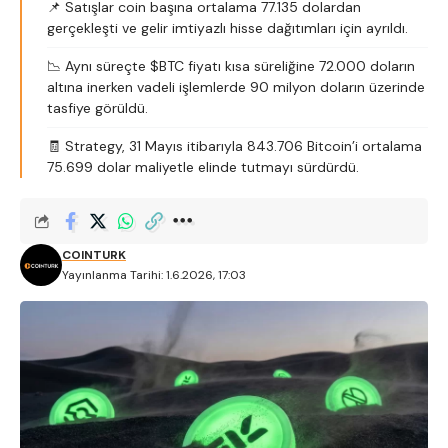
📌 Satışlar coin başına ortalama 77.135 dolardan
gerçekleşti ve gelir imtiyazlı hisse dağıtımları için ayrıldı.
📉 Aynı süreçte $BTC fiyatı kısa süreliğine 72.000 doların
altına inerken vadeli işlemlerde 90 milyon doların üzerinde
tasfiye görüldü.
🧾 Strategy, 31 Mayıs itibarıyla 843.706 Bitcoin’i ortalama
75.699 dolar maliyetle elinde tutmayı sürdürdü.
COINTURK
Yayınlanma Tarihi: 1.6.2026, 17:03