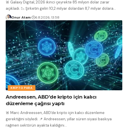
🚨 Galaxy Digital, 2026 ikinci çeyrekte 85 milyon dolar zarar
açıkladı. 📉 Şirketin geliri 10,2 milyar dolardan 8,7 milyar dolara
…
Onur Atam
6.8.2026, 13:58
KRIPTO PARA
Andreessen, ABD’de kripto için kalıcı
düzenleme çağrısı yaptı
🚨 Marc Andreessen, ABD'de kripto için kalıcı düzenleme
gerektiğini söyledi. 📌 Andreessen, yıllar süren siyasi baskıya
rağmen sektörün ayakta kaldığını
…