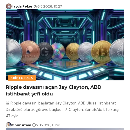
İlayda Peker
6.8.2026, 10:27
KRIPTO PARA
Ripple davasını açan Jay Clayton, ABD
istihbarat şefi oldu
🚨 Ripple davasını başlatan Jay Clayton, ABD Ulusal İstihbarat
Direktörü olarak göreve başladı. 📌 Clayton, Senato'da 51'e karşı
47 oyla
…
Onur Atam
5.8.2026, 01:23