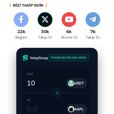
BİZİ TAKİP EDİN
22k
30k
6k
7k
Beğen
Takip Et
Abone Ol
Takip Et
TOKENLEŞTIRILMIŞ HISSE
ÖDE
USDT
↓
AL
AAPL