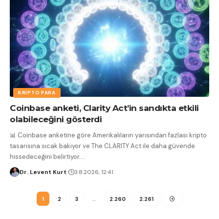
KRIPTO PARA
Coinbase anketi, Clarity Act’in sandıkta etkili
olabileceğini gösterdi
📊 Coinbase anketine göre Amerikalıların yarısından fazlası kripto
tasarısına sıcak bakıyor ve The CLARITY Act ile daha güvende
hissedeceğini belirtiyor.
…
Dr. Levent Kurt
3.8.2026, 12:41
1
2
3
…
2.260
2.261