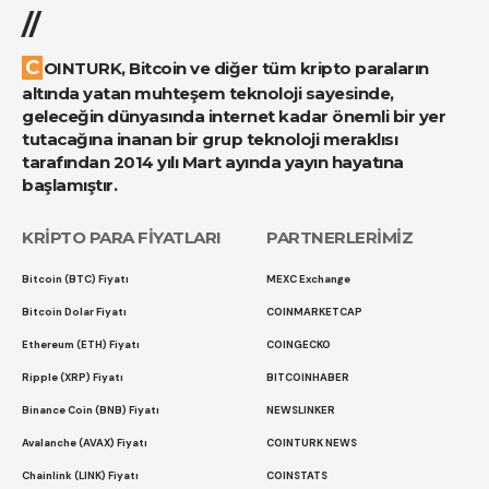
//
COINTURK, Bitcoin ve diğer tüm kripto paraların
altında yatan muhteşem teknoloji sayesinde,
geleceğin dünyasında internet kadar önemli bir yer
tutacağına inanan bir grup teknoloji meraklısı
tarafından 2014 yılı Mart ayında yayın hayatına
başlamıştır.
KRİPTO PARA FİYATLARI
PARTNERLERİMİZ
Bitcoin (BTC) Fiyatı
MEXC Exchange
Bitcoin Dolar Fiyatı
COINMARKETCAP
Ethereum (ETH) Fiyatı
COINGECKO
Ripple (XRP) Fiyatı
BITCOINHABER
Binance Coin (BNB) Fiyatı
NEWSLINKER
Avalanche (AVAX) Fiyatı
COINTURK NEWS
Chainlink (LINK) Fiyatı
COINSTATS