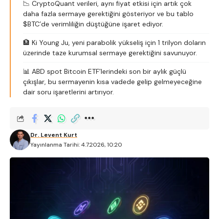
📉 CryptoQuant verileri, aynı fiyat etkisi için artık çok
daha fazla sermaye gerektiğini gösteriyor ve bu tablo
$BTC’de verimliliğin düştüğüne işaret ediyor.
🏦 Ki Young Ju, yeni parabolik yükseliş için 1 trilyon doların
üzerinde taze kurumsal sermaye gerektiğini savunuyor.
📊 ABD spot Bitcoin ETF’lerindeki son bir aylık güçlü
çıkışlar, bu sermayenin kısa vadede gelip gelmeyeceğine
dair soru işaretlerini artırıyor.
Dr. Levent Kurt
Yayınlanma Tarihi: 4.7.2026, 10:20