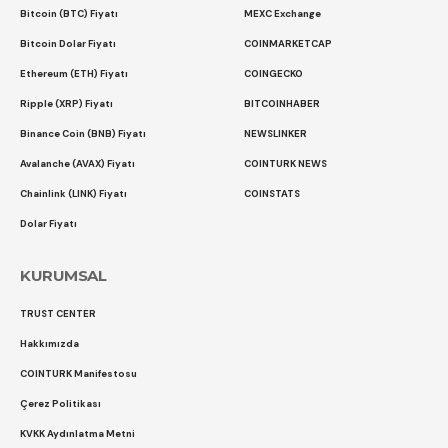
Bitcoin (BTC) Fiyatı
MEXC Exchange
Bitcoin Dolar Fiyatı
COINMARKETCAP
Ethereum (ETH) Fiyatı
COINGECKO
Ripple (XRP) Fiyatı
BITCOINHABER
Binance Coin (BNB) Fiyatı
NEWSLINKER
Avalanche (AVAX) Fiyatı
COINTURK NEWS
Chainlink (LINK) Fiyatı
COINSTATS
Dolar Fiyatı
KURUMSAL
TRUST CENTER
Hakkımızda
COINTURK Manifestosu
Çerez Politikası
KVKK Aydınlatma Metni