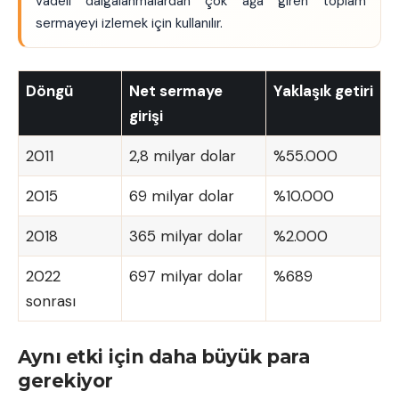
vadeli dalgalanmalardan çok ağa giren toplam
sermayeyi izlemek için kullanılır.
Döngü
Net sermaye
Yaklaşık getiri
girişi
2011
2,8 milyar dolar
%55.000
2015
69 milyar dolar
%10.000
2018
365 milyar dolar
%2.000
2022
697 milyar dolar
%689
sonrası
Aynı etki için daha büyük para
gerekiyor