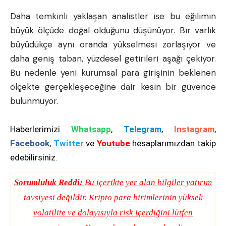
Daha temkinli yaklaşan analistler ise bu eğilimin
büyük ölçüde doğal olduğunu düşünüyor. Bir varlık
büyüdükçe aynı oranda yükselmesi zorlaşıyor ve
daha geniş taban, yüzdesel getirileri aşağı çekiyor.
Bu nedenle yeni kurumsal para girişinin beklenen
ölçekte gerçekleşeceğine dair kesin bir güvence
bulunmuyor.
Haberlerimizi
Whatsapp
,
Telegram
,
Instagram
,
Facebook
,
Twitter
ve
Youtube
hesaplarımızdan takip
edebilirsiniz.
Sorumluluk Reddi:
Bu içerikte yer alan bilgiler yatırım
tavsiyesi değildir. Kripto para birimlerinin yüksek
volatilite ve dolayısıyla risk içerdiğini lütfen