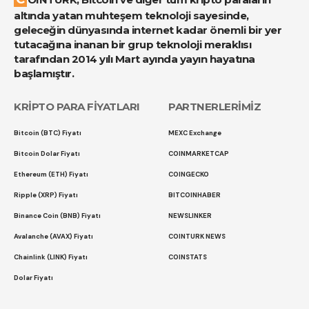
altında yatan muhteşem teknoloji sayesinde,
geleceğin dünyasında internet kadar önemli bir yer
tutacağına inanan bir grup teknoloji meraklısı
tarafından 2014 yılı Mart ayında yayın hayatına
başlamıştır.
KRİPTO PARA FİYATLARI
PARTNERLERİMİZ
Bitcoin (BTC) Fiyatı
MEXC Exchange
Bitcoin Dolar Fiyatı
COINMARKETCAP
Ethereum (ETH) Fiyatı
COINGECKO
Ripple (XRP) Fiyatı
BITCOINHABER
Binance Coin (BNB) Fiyatı
NEWSLINKER
Avalanche (AVAX) Fiyatı
COINTURK NEWS
Chainlink (LINK) Fiyatı
COINSTATS
Dolar Fiyatı