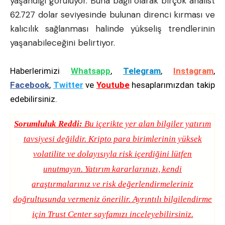
yaşandığı görülüyor. Buna bağlı olarak birçok analist
62.727 dolar seviyesinde bulunan direnci kırması ve
kalıcılık sağlanması halinde yükseliş trendlerinin
yaşanabileceğini belirtiyor.
Haberlerimizi
Whatsapp
,
Telegram
,
Instagram
,
Facebook
,
Twitter
ve
Youtube
hesaplarımızdan takip
edebilirsiniz.
Sorumluluk Reddi:
Bu içerikte yer alan bilgiler yatırım
tavsiyesi değildir. Kripto para birimlerinin yüksek
volatilite ve dolayısıyla risk içerdiğini lütfen
unutmayın. Yatırım kararlarınızı, kendi
araştırmalarınız ve risk değerlendirmeleriniz
doğrultusunda vermeniz önerilir. Ayrıntılı bilgilendirme
için
Trust Center
sayfamızı inceleyebilirsiniz.