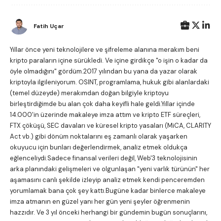
Fatih Uçar
Yıllar önce yeni teknolojilere ve şifreleme alanına merakım beni
kripto paraların içine sürükledi. Ve içine girdikçe "o işin o kadar da
öyle olmadığını" gördüm.2017 yılından bu yana da yazar olarak
kriptoyla ilgileniyorum. OSINT, programlama, hukuk gibi alanlardaki
(temel düzeyde) merakımdan doğan bilgiyle kriptoyu
birleştirdiğimde bu alan çok daha keyifli hale geldi.Yıllar içinde
14.000'in üzerinde makaleye imza attım ve kripto ETF süreçleri,
FTX çöküşü, SEC davaları ve küresel kripto yasaları (MiCA, CLARITY
Act vb.) gibi dönüm noktalarını eş zamanlı olarak yaşarken
okuyucu için bunları değerlendirmek, analiz etmek oldukça
eğlenceliydi.Sadece finansal verileri değil, Web'3 teknolojisinin
arka planındaki gelişmeleri ve olgunlaşan "yeni varlık türünün" her
aşamasını canlı şekilde izleyip analiz etmek kendi penceremden
yorumlamak bana çok şey kattı.Bugüne kadar binlerce makaleye
imza atmanın en güzel yanı her gün yeni şeyler öğrenmenin
hazzıdır. Ve 3 yıl önceki herhangi bir gündemin bugün sonuçlarını,