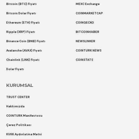
Bitcoin (BTC) Fiyatı
MEXC Exchange
Bitcoin Dolar Fiyatı
COINMARKETCAP
Ethereum (ETH) Fiyatı
COINGECKO
Ripple (XRP) Fiyatı
BITCOINHABER
Binance Coin (BNB) Fiyatı
NEWSLINKER
Avalanche (AVAX) Fiyatı
COINTURK NEWS
Chainlink (LINK) Fiyatı
COINSTATS
Dolar Fiyatı
KURUMSAL
TRUST CENTER
Hakkımızda
COINTURK Manifestosu
Çerez Politikası
KVKK Aydınlatma Metni