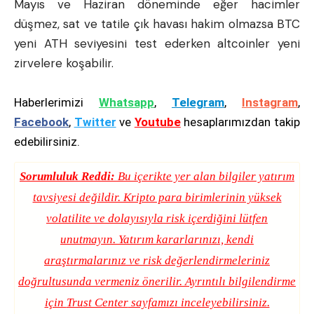
Mayıs ve Haziran döneminde eğer hacimler
düşmez, sat ve tatile çık havası hakim olmazsa BTC
yeni ATH seviyesini test ederken altcoinler yeni
zirvelere koşabilir.
Haberlerimizi
Whatsapp
,
Telegram
,
Instagram
,
Facebook
,
Twitter
ve
Youtube
hesaplarımızdan takip
edebilirsiniz.
Sorumluluk Reddi:
Bu içerikte yer alan bilgiler yatırım
tavsiyesi değildir. Kripto para birimlerinin yüksek
volatilite ve dolayısıyla risk içerdiğini lütfen
unutmayın. Yatırım kararlarınızı, kendi
araştırmalarınız ve risk değerlendirmeleriniz
doğrultusunda vermeniz önerilir. Ayrıntılı bilgilendirme
için
Trust Center
sayfamızı inceleyebilirsiniz.