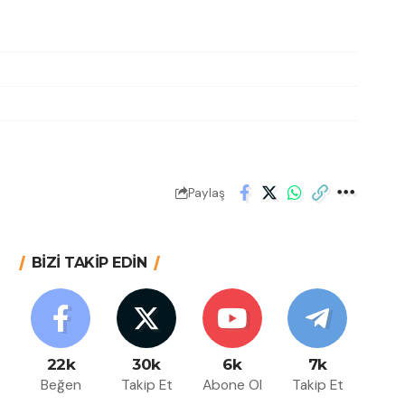
Paylaş
BİZİ TAKİP EDİN
22k
30k
6k
7k
Beğen
Takip Et
Abone Ol
Takip Et