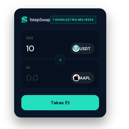
TOKENLEŞTIRILMIŞ HISSE
ÖDE
USDT
↓
AL
AAPL
Takas Et