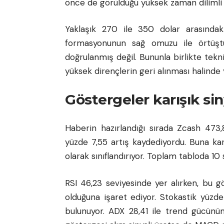
önce de görüldüğü yüksek zaman dilimli b
Yaklaşık 270 ile 350 dolar arasınd
formasyonunun sağ omuzu ile örtüşt
doğrulanmış değil. Bununla birlikte tekn
yüksek dirençlerin geri alınması halinde
Göstergeler karışık sin
Haberin hazırlandığı sırada Zcash 473
yüzde 7,55 artış kaydediyordu. Buna k
olarak sınıflandırıyor. Toplam tabloda 10 
RSI 46,23 seviyesinde yer alırken, bu g
olduğuna işaret ediyor. Stokastik yüzde
bulunuyor. ADX 28,41 ile trend gücünü