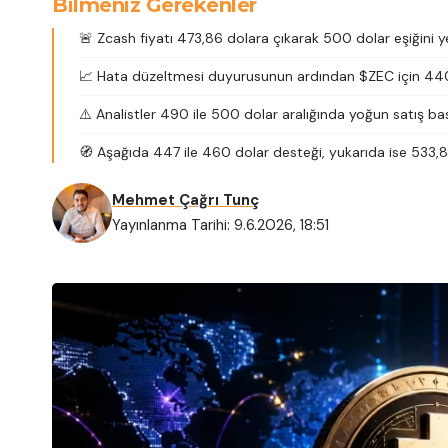
Bilmeniz Gerekenler
🚨 Zcash fiyatı 473,86 dolara çıkarak 500 dolar eşiğini 
📈 Hata düzeltmesi duyurusunun ardından $ZEC için 440 
⚠️ Analistler 490 ile 500 dolar aralığında yoğun satış bas
🧭 Aşağıda 447 ile 460 dolar desteği, yukarıda ise 533,86
Mehmet Çağrı Tunç
Yayınlanma Tarihi: 9.6.2026, 18:51