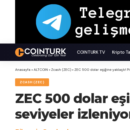
COINTURK TV
Kripto T
Anasayfa
»
ALTCOIN
»
Zcash (ZEC)
»
ZEC 500 dolar eşiğine yaklaştı! Pi
ZCASH (ZEC)
ZEC 500 dolar eşi
seviyeler izleniyo