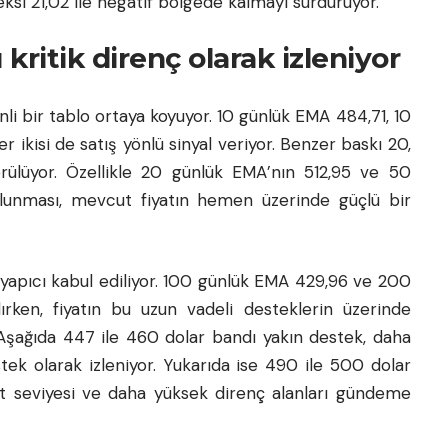
ksi 21,02 ile negatif bölgede kalmayı sürdürüyor.
 kritik direnç olarak izleniyor
li bir tablo ortaya koyuyor. 10 günlük EMA 484,71, 10
ikisi de satış yönlü sinyal veriyor. Benzer baskı 20,
ülüyor. Özellikle 20 günlük EMA’nın 512,95 ve 50
lunması, mevcut fiyatın hemen üzerinde güçlü bir
yapıcı kabul ediliyor. 100 günlük EMA 429,96 ve 200
rken, fiyatın bu uzun vadeli desteklerin üzerinde
. Aşağıda 447 ile 460 dolar bandı yakın destek, daha
tek olarak izleniyor. Yukarıda ise 490 ile 500 dolar
ot seviyesi ve daha yüksek direnç alanları gündeme