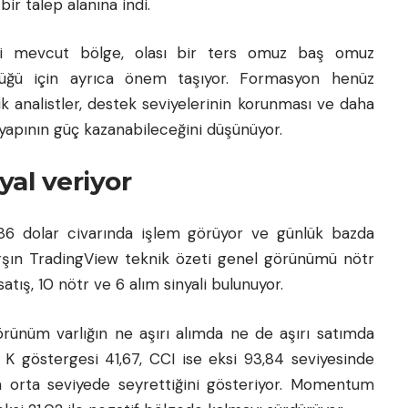
ir talep alanına indi.
aki mevcut bölge, olası bir ters omuz baş omuz
üğü için ayrıca önem taşıyor. Formasyon henüz
ik analistler, destek seviyelerinin korunması ve daha
 yapının güç kazanabileceğini düşünüyor.
yal veriyor
,86 dolar civarında işlem görüyor ve günlük bazda
arşın TradingView teknik özeti genel görünümü nötr
satış, 10 nötr ve 6 alım sinyali bulunuyor.
örünüm varlığın ne aşırı alımda ne de aşırı satımda
 K göstergesi 41,67, CCI ise eksi 93,84 seviyesinde
n orta seviyede seyrettiğini gösteriyor. Momentum