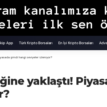
akip App
Türk Kripto Borsaları
En İyi Kripto Borsaları
Adve
yasada şimdi hangi seviyeler izleniyor?
ğine yaklaştı! Piya
r?