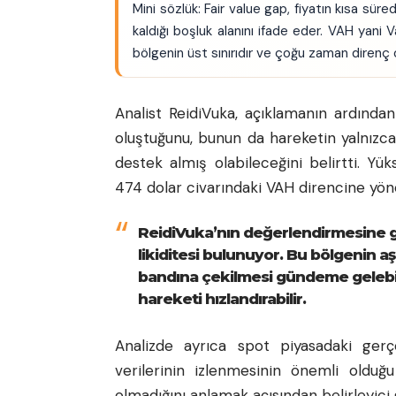
Mini sözlük: Fair value gap, fiyatın kısa süre
kaldığı boşluk alanını ifade eder. VAH yani 
bölgenin üst sınırıdır ve çoğu zaman direnç ol
Analist ReidiVuka, açıklamanın ardından
oluştuğunu, bunun da hareketin yalnızca 
destek almış olabileceğini belirtti. Yüks
474 dolar civarındaki VAH direncine yöne
ReidiVuka’nın değerlendirmesine gö
likiditesi bulunuyor. Bu bölgenin a
bandına çekilmesi gündeme gelebili
hareketi hızlandırabilir.
Analizde ayrıca spot piyasadaki ger
verilerinin izlenmesinin önemli olduğu
olmadığını anlamak açısından belirleyici 