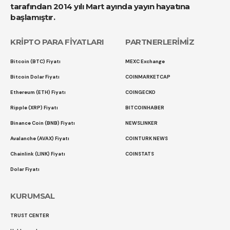
tarafından 2014 yılı Mart ayında yayın hayatına
başlamıştır.
KRİPTO PARA FİYATLARI
PARTNERLERİMİZ
Bitcoin (BTC) Fiyatı
MEXC Exchange
Bitcoin Dolar Fiyatı
COINMARKETCAP
Ethereum (ETH) Fiyatı
COINGECKO
Ripple (XRP) Fiyatı
BITCOINHABER
Binance Coin (BNB) Fiyatı
NEWSLINKER
Avalanche (AVAX) Fiyatı
COINTURK NEWS
Chainlink (LINK) Fiyatı
COINSTATS
Dolar Fiyatı
KURUMSAL
TRUST CENTER