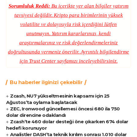
Sorumluluk Reddi:
Bu içerikte yer alan bilgiler yatırım
tavsiyesi değildir. Kripto para birimlerinin yüksek
volatilite ve dolayısıyla risk içerdiğini lütfen
unutmayın. Yatırım kararlarınızı, kendi
araştırmalarınız ve risk değerlendirmeleriniz
doğrultusunda vermeniz önerilir. Ayrıntılı bilgilendirme
için
Trust Center
sayfamızı inceleyebilirsiniz.
Bu haberler ilginizi çekebilir
Zcash, NU7 yükseltmesinin kapsamı için 25
Ağustos’ta oylama başlatacak
ZEC, Ironwood güncellemesi öncesi 680 ila 750
dolar direncine odaklandı
Zcash’te 460 dolar desteği öne çıkarken 674 dolar
hedefi korunuyor
Analistler DASH’ta teknik kırılım sonrası 1.010 dolar