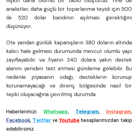
ilişkin daha olumlu bir tablo oluşturdu. Yine de
analistler, daha güçlü bir toparlanma teyidi için 500
ile 520 dolar bandının aşılması gerektiğini
düşünüyor.
Öte yandan günlük kapanışların 380 doların altında
kalıcı hale gelmesi durumunda mevcut olumlu yapı
zayıflayabilir ve fiyatın 340 dolara yakın destek
alanını yeniden test etmesi gündeme gelebilir. Bu
nedenle piyasanın odağı, desteklerin korunup
korunamayacağı ve direnç bölgesinde nasıl bir
tepki oluşacağına çevrilmiş durumda.
Haberlerimizi
Whatsapp
,
Telegram
,
Instagram
,
Facebook
,
Twitter
ve
Youtube
hesaplarımızdan takip
edebilirsiniz.