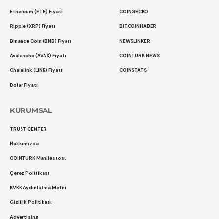
Ethereum (ETH) Fiyatı
COINGECKO
Ripple (XRP) Fiyatı
BITCOINHABER
Binance Coin (BNB) Fiyatı
NEWSLINKER
Avalanche (AVAX) Fiyatı
COINTURK NEWS
Chainlink (LINK) Fiyatı
COINSTATS
Dolar Fiyatı
KURUMSAL
TRUST CENTER
Hakkımızda
COINTURK Manifestosu
Çerez Politikası
KVKK Aydınlatma Metni
Gizlilik Politikası
Advertising