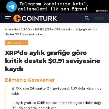
Anasayfa
»
ALTCOIN
»
RIPPLE (XRP)
»
XRP’de aylık grafiğe göre kritik
destek $0.91 seviyesine kaydı
RIPPLE (XRP)
XRP’de aylık grafiğe göre
kritik destek $0.91 seviyesine
kaydı
Bilmeniz Gerekenler
🚨 XRP, son 24 saatte %4 gerileyerek 1.03 dolar civarında
kaldı.
📉 Aylık grafikte $XRP için asıl destek bölgesi 1 dolar değil,
0.91 dolar olarak öne çıkıyor.