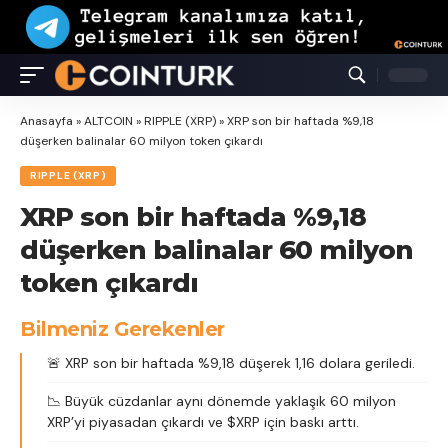
Anasayfa
»
ALTCOIN
»
RIPPLE (XRP)
»
XRP son bir haftada %9,18
düşerken balinalar 60 milyon token çıkardı
RIPPLE (XRP)
XRP son bir haftada %9,18
düşerken balinalar 60 milyon
token çıkardı
Bilmeniz Gerekenler
🚨 XRP son bir haftada %9,18 düşerek 1,16 dolara geriledi.
📉 Büyük cüzdanlar aynı dönemde yaklaşık 60 milyon
XRP’yi piyasadan çıkardı ve $XRP için baskı arttı.