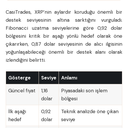
CasiTrades, XRP’nin aylardır koruduğu önemli bir
destek seviyesinin altına sarktığını vurguladı.
Fibonacci uzatma seviyelerine göre 0,92 dolar
bölgesini kritik bir aşağı yönlü hedef olarak öne
çıkarırken, 0,87 dolar seviyesinin de alıcı ilgisinin
yoğunlaşabileceği önemli bir destek alanı olarak
izlendiğini belirtti.
Gösterge
Seviye
Anlamı
Güncel fiyat
1,16
Piyasadaki son işlem
dolar
bölgesi
İlk aşağı
0,92
Teknik analizde öne çıkan
hedef
dolar
seviye