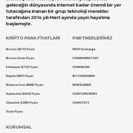
geleceğin dünyasında internet kadar önemli bir yer
tutacağına inanan bir grup teknoloji meraklısı
tarafından 2014 yılı Mart ayında yayın hayatına
başlamıştır.
KRİPTO PARA FİYATLARI
PARTNERLERİMİZ
Bitcoin (BTC) Fiyatı
MEXC Exchange
Bitcoin Dolar Fiyatı
COINMARKETCAP
Ethereum (ETH) Fiyatı
COINGECKO
Ripple (XRP) Fiyatı
BITCOINHABER
Binance Coin (BNB) Fiyatı
NEWSLINKER
Avalanche (AVAX) Fiyatı
COINTURK NEWS
Chainlink (LINK) Fiyatı
COINSTATS
Dolar Fiyatı
KURUMSAL