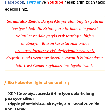
Facebook
,
Twitter
ve
Youtube
hesaplarımızdan takip
edebilirsiniz.
Sorumluluk Reddi:
Bu içerikte yer alan bilgiler yatırım
tavsiyesi değildir. Kripto para birimlerinin yüksek
volatilite ve dolayısıyla risk içerdiğini lütfen
unutmayın. Yatırım kararlarınızı, kendi
araştırmalarınız ve risk değerlendirmeleriniz
doğrultusunda vermeniz önerilir. Ayrıntılı bilgilendirme
için
Trust Center
sayfamızı inceleyebilirsiniz.
Bu haberler ilginizi çekebilir
XRP türev piyasasında 9,6 milyon dolarlık long
pozisyon silindi
Ripple yöneticisi J.A. Akinyele, XRP Seoul 2026’da
konuşacak