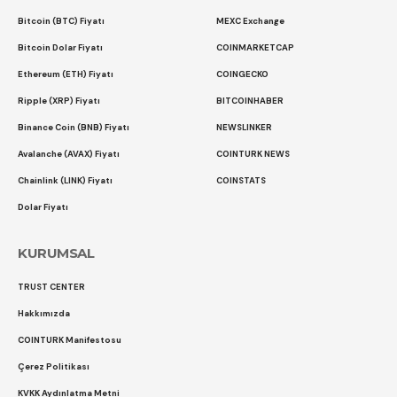
Bitcoin (BTC) Fiyatı
MEXC Exchange
Bitcoin Dolar Fiyatı
COINMARKETCAP
Ethereum (ETH) Fiyatı
COINGECKO
Ripple (XRP) Fiyatı
BITCOINHABER
Binance Coin (BNB) Fiyatı
NEWSLINKER
Avalanche (AVAX) Fiyatı
COINTURK NEWS
Chainlink (LINK) Fiyatı
COINSTATS
Dolar Fiyatı
KURUMSAL
TRUST CENTER
Hakkımızda
COINTURK Manifestosu
Çerez Politikası
KVKK Aydınlatma Metni