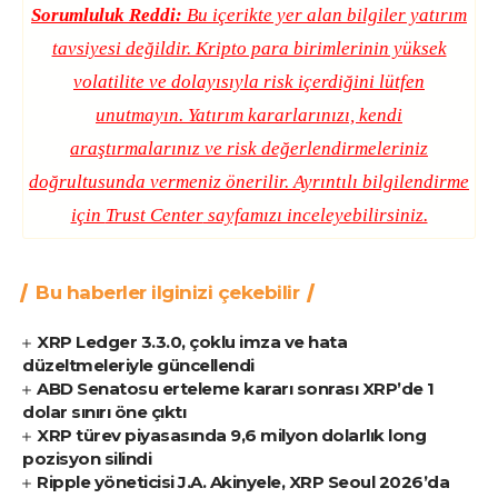
Sorumluluk Reddi:
Bu içerikte yer alan bilgiler yatırım
tavsiyesi değildir. Kripto para birimlerinin yüksek
volatilite ve dolayısıyla risk içerdiğini lütfen
unutmayın. Yatırım kararlarınızı, kendi
araştırmalarınız ve risk değerlendirmeleriniz
doğrultusunda vermeniz önerilir. Ayrıntılı bilgilendirme
için
Trust Center
sayfamızı inceleyebilirsiniz.
Bu haberler ilginizi çekebilir
XRP Ledger 3.3.0, çoklu imza ve hata
düzeltmeleriyle güncellendi
ABD Senatosu erteleme kararı sonrası XRP’de 1
dolar sınırı öne çıktı
XRP türev piyasasında 9,6 milyon dolarlık long
pozisyon silindi
Ripple yöneticisi J.A. Akinyele, XRP Seoul 2026’da