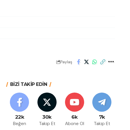
Paylaş
BİZİ TAKİP EDİN
22k
30k
6k
7k
Beğen
Takip Et
Abone Ol
Takip Et