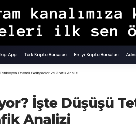
akip App
Türk Kripto Borsaları
En İyi Kripto Borsaları
Adve
etikleyen Önemli Gelişmeler ve Grafik Analizi
or? İşte Düşüşü Te
fik Analizi