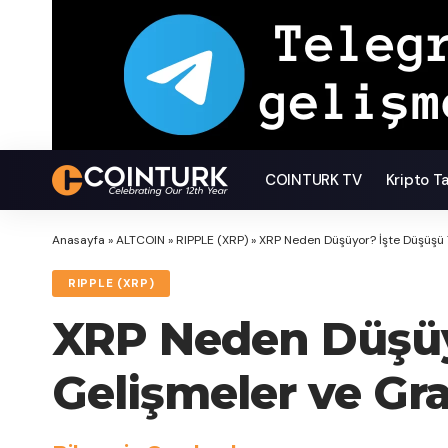
COINTURK TV
Kripto T
Anasayfa
»
ALTCOIN
»
RIPPLE (XRP)
»
XRP Neden Düşüyor? İşte Düşüşü T
RIPPLE (XRP)
XRP Neden Düşüy
Gelişmeler ve Gra