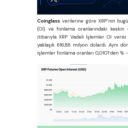
Coinglass
verilerine göre XRP’nin bugün
(OI) ve fonlama oranlarındaki keskin
itibarıyla XRP Vadeli İşlemler OI veris
yaklaşık 616,88 milyon dolardı. Aynı 
işlemler fonlama oranları 0,0101’den % -