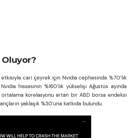
 Oluyor?
 etkisiyle cari çeyrek için Nvidia cephesinde %70’lik
Nvidia hissesinin %160’lık yükselişi Ağustos ayında
k ortalama korelasyonu artan bir ABD
borsa
endeksi
ançların yaklaşık %30’una katkıda bulundu.