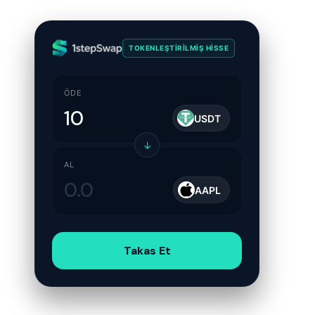
TOKENLEŞTIRILMIŞ HISSE
ÖDE
USDT
↓
AL
AAPL
Takas Et