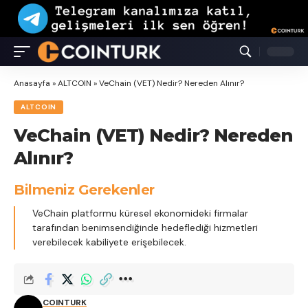
Anasayfa
»
ALTCOIN
»
VeChain (VET) Nedir? Nereden Alınır?
ALTCOIN
VeChain (VET) Nedir? Nereden
Alınır?
Bilmeniz Gerekenler
VeChain platformu küresel ekonomideki firmalar
tarafından benimsendiğinde hedeflediği hizmetleri
verebilecek kabiliyete erişebilecek.
COINTURK