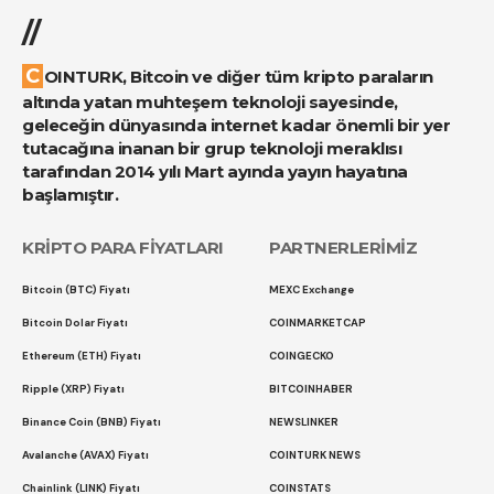
//
COINTURK, Bitcoin ve diğer tüm kripto paraların
altında yatan muhteşem teknoloji sayesinde,
geleceğin dünyasında internet kadar önemli bir yer
tutacağına inanan bir grup teknoloji meraklısı
tarafından 2014 yılı Mart ayında yayın hayatına
başlamıştır.
KRİPTO PARA FİYATLARI
PARTNERLERİMİZ
Bitcoin (BTC) Fiyatı
MEXC Exchange
Bitcoin Dolar Fiyatı
COINMARKETCAP
Ethereum (ETH) Fiyatı
COINGECKO
Ripple (XRP) Fiyatı
BITCOINHABER
Binance Coin (BNB) Fiyatı
NEWSLINKER
Avalanche (AVAX) Fiyatı
COINTURK NEWS
Chainlink (LINK) Fiyatı
COINSTATS