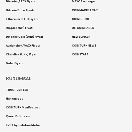
Bitcoin (BTC) Fiyatı
MEXC Exchange
Bitcoin Dolar Fiyatı
COINMARKETCAP
Ethereum (ETH) Fiyatı
COINGECKO
Ripple (XRP) Fiyatı
BITCOINHABER
Binance Coin (BNB) Fiyatı
NEWSLINKER
Avalanche (AVAX) Fiyatı
COINTURK NEWS
Chainlink (LINK) Fiyatı
COINSTATS
Dolar Fiyatı
KURUMSAL
TRUST CENTER
Hakkımızda
COINTURK Manifestosu
Çerez Politikası
KVKK Aydınlatma Metni