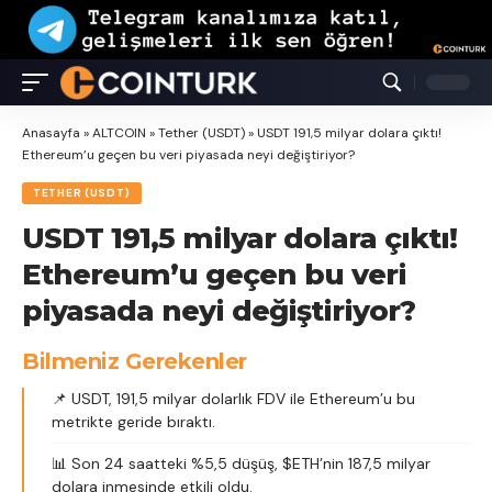
Anasayfa
»
ALTCOIN
»
Tether (USDT)
»
USDT 191,5 milyar dolara çıktı!
Ethereum’u geçen bu veri piyasada neyi değiştiriyor?
TETHER (USDT)
USDT 191,5 milyar dolara çıktı!
Ethereum’u geçen bu veri
piyasada neyi değiştiriyor?
Bilmeniz Gerekenler
📌 USDT, 191,5 milyar dolarlık FDV ile Ethereum’u bu
metrikte geride bıraktı.
📊 Son 24 saatteki %5,5 düşüş, $ETH’nin 187,5 milyar
dolara inmesinde etkili oldu.