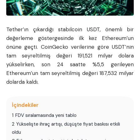
Tether’ın çıkardığı stabilcoin USDT, önemli bir
değerleme göstergesinde ilk kez Ethereum’un
önüne geçti. CoinGecko verilerine göre USDT’nin
tam seyreltilmiş değeri 191,521 milyar dolara
yükselirken, son 24 saatte %5,5 gerileyen
Ethereum’un tam seyreltilmiş değeri 187,532 milyar
dolarda kaldı.
İçindekiler
1
FDV sıralamasında yeni tablo
2
Yükselişte ihraç artışı, düşüşte fiyat baskısı etkili
oldu