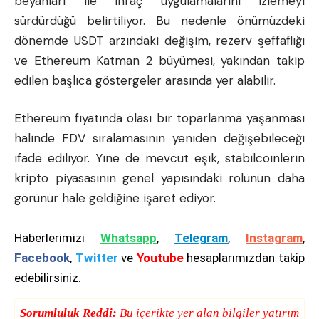
beyanları ile ihraç uygulamalarını izlemeyi
sürdürdüğü belirtiliyor. Bu nedenle önümüzdeki
dönemde USDT arzındaki değişim, rezerv şeffaflığı
ve Ethereum Katman 2 büyümesi, yakından takip
edilen başlıca göstergeler arasında yer alabilir.
Ethereum fiyatında
olası bir toparlanma yaşanması
halinde FDV sıralamasının yeniden değişebileceği
ifade ediliyor. Yine de mevcut eşik, stabilcoinlerin
kripto piyasasının genel yapısındaki rolünün daha
görünür hale geldiğine işaret ediyor.
Haberlerimizi
Whatsapp
,
Telegram
,
Instagram
,
Facebook
,
Twitter
ve
Youtube
hesaplarımızdan takip
edebilirsiniz.
Sorumluluk Reddi:
Bu içerikte yer alan bilgiler yatırım