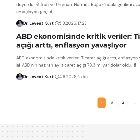
duyurdu. 🚢 İran ve Umman, Hürmüz Boğazı’ndaki gerilimi az
amaçlayan geçici
…
Dr. Levent Kurt
5.8.2026, 17:23
ABD ekonomisinde kritik veriler: T
açığı arttı, enflasyon yavaşlıyor
ABD ekonomisinde kritik veriler: Ticaret açığı arttı, enflasyon
📊 ABD’nin haziran ayı ticaret açığı 73,3 milyar dolar oldu. 🛢️
…
Dr. Levent Kurt
4.8.2026, 15:55
1
2
3
…