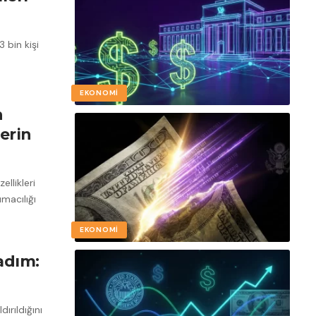
3 bin kişi
EKONOMI
n
erin
llikleri
macılığı
EKONOMI
adım:
dırıldığını