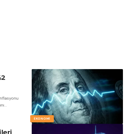
%2
enflasyonu
ını
…
EKONOMI
leri