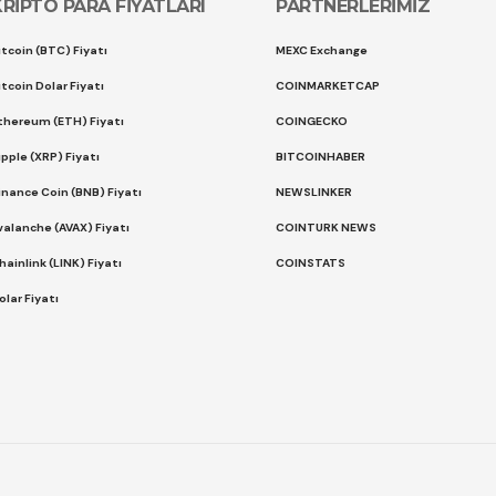
KRİPTO PARA FİYATLARI
PARTNERLERİMİZ
itcoin (BTC) Fiyatı
MEXC Exchange
itcoin Dolar Fiyatı
COINMARKETCAP
thereum (ETH) Fiyatı
COINGECKO
ipple (XRP) Fiyatı
BITCOINHABER
inance Coin (BNB) Fiyatı
NEWSLINKER
valanche (AVAX) Fiyatı
COINTURK NEWS
hainlink (LINK) Fiyatı
COINSTATS
olar Fiyatı