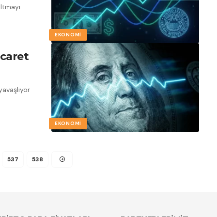
altmayı
EKONOMI
icaret
 yavaşlıyor
EKONOMI
537
538