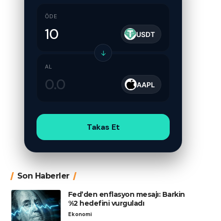
ÖDE
USDT
↓
AL
AAPL
Takas Et
Son Haberler
Fed’den enflasyon mesajı: Barkin
%2 hedefini vurguladı
Ekonomi