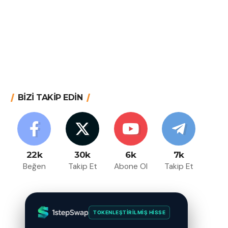
BİZİ TAKİP EDİN
22k
30k
6k
7k
Beğen
Takip Et
Abone Ol
Takip Et
TOKENLEŞTIRILMIŞ HISSE