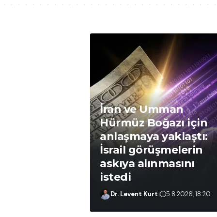
İran ve Umman
Hürmüz Boğazı için
anlaşmaya yaklaştı:
İsrail görüşmelerin
askıya alınmasını
istedi
Dr. Levent Kurt
7.8.2026, 16:09
Dr. Levent Kurt
5.8.2026, 18:20