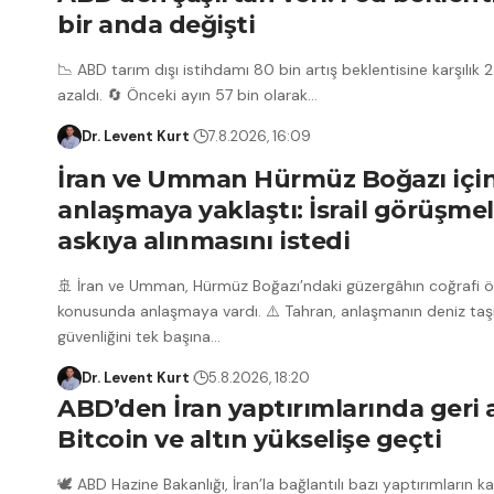
bir anda değişti
📉 ABD tarım dışı istihdamı 80 bin artış beklentisine karşılık 2
azaldı. 🔄 Önceki ayın 57 bin olarak
…
Dr. Levent Kurt
7.8.2026, 16:09
İran ve Umman Hürmüz Boğazı içi
anlaşmaya yaklaştı: İsrail görüşmel
askıya alınmasını istedi
🚢 İran ve Umman, Hürmüz Boğazı’ndaki güzergâhın coğrafi öze
konusunda anlaşmaya vardı. ⚠️ Tahran, anlaşmanın deniz taşı
güvenliğini tek başına
…
Dr. Levent Kurt
5.8.2026, 18:20
ABD’den İran yaptırımlarında geri 
Bitcoin ve altın yükselişe geçti
🕊️ ABD Hazine Bakanlığı, İran’la bağlantılı bazı yaptırımların kal