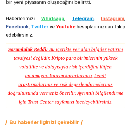
bir yeni piyasanın oluşacağını belirtti.
Haberlerimizi
Whatsapp
,
Telegram
,
Instagram
,
Facebook
,
Twitter
ve
Youtube
hesaplarımızdan takip
edebilirsiniz.
Sorumluluk Reddi:
Bu içerikte yer alan bilgiler yatırım
tavsiyesi değildir. Kripto para birimlerinin yüksek
volatilite ve dolayısıyla risk içerdiğini lütfen
unutmayın. Yatırım kararlarınızı, kendi
araştırmalarınız ve risk değerlendirmeleriniz
doğrultusunda vermeniz önerilir. Ayrıntılı bilgilendirme
için
Trust Center
sayfamızı inceleyebilirsiniz.
Bu haberler ilginizi çekebilir