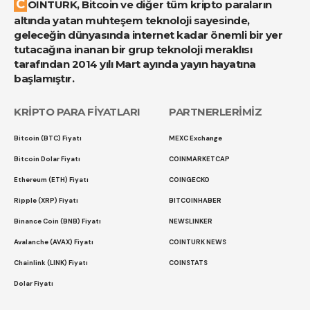
COINTURK, Bitcoin ve diğer tüm kripto paraların
altında yatan muhteşem teknoloji sayesinde,
geleceğin dünyasında internet kadar önemli bir yer
tutacağına inanan bir grup teknoloji meraklısı
tarafından 2014 yılı Mart ayında yayın hayatına
başlamıştır.
KRİPTO PARA FİYATLARI
PARTNERLERİMİZ
Bitcoin (BTC) Fiyatı
MEXC Exchange
Bitcoin Dolar Fiyatı
COINMARKETCAP
Ethereum (ETH) Fiyatı
COINGECKO
Ripple (XRP) Fiyatı
BITCOINHABER
Binance Coin (BNB) Fiyatı
NEWSLINKER
Avalanche (AVAX) Fiyatı
COINTURK NEWS
Chainlink (LINK) Fiyatı
COINSTATS
Dolar Fiyatı