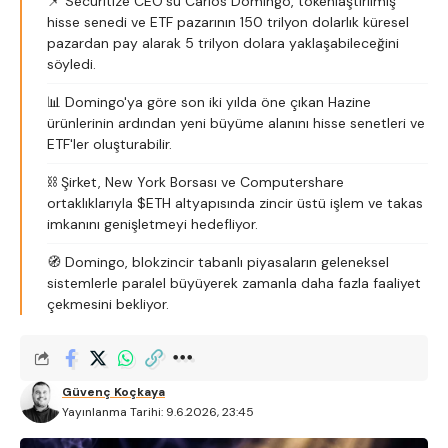
📌 Securitize CEO'su Carlos Domingo, tokenlaştırılmış
hisse senedi ve ETF pazarının 150 trilyon dolarlık küresel
pazardan pay alarak 5 trilyon dolara yaklaşabileceğini
söyledi.
📊 Domingo'ya göre son iki yılda öne çıkan Hazine
ürünlerinin ardından yeni büyüme alanını hisse senetleri ve
ETF'ler oluşturabilir.
⛓️ Şirket, New York Borsası ve Computershare
ortaklıklarıyla $ETH altyapısında zincir üstü işlem ve takas
imkanını genişletmeyi hedefliyor.
🧭 Domingo, blokzincir tabanlı piyasaların geleneksel
sistemlerle paralel büyüyerek zamanla daha fazla faaliyet
çekmesini bekliyor.
Güvenç Koçkaya
Yayınlanma Tarihi: 9.6.2026, 23:45