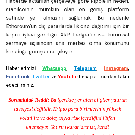
Haberde aktarılan çerçeveye göre Ripple’ın hedefi,
stabilcoinin mümkün olan en geniş platform
setinde yer almasını sağlamak. Bu nedenle
Ethereum’un dış pazarlarda likidite dağıtımı için bir
köprü işlevi gördüğü, XRP Ledger’ın ise kurumsal
sermaye açısından ana merkez olma konumunu
koruduğu görüşü öne çıkıyor.
Haberlerimizi
Whatsapp
,
Telegram
,
Instagram
,
Facebook
,
Twitter
ve
Youtube
hesaplarımızdan takip
edebilirsiniz.
Sorumluluk Reddi:
Bu içerikte yer alan bilgiler yatırım
tavsiyesi değildir. Kripto para birimlerinin yüksek
volatilite ve dolayısıyla risk içerdiğini lütfen
unutmayın. Yatırım kararlarınızı, kendi