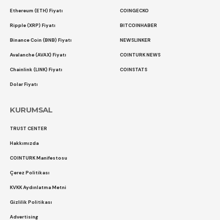
Ethereum (ETH) Fiyatı
COINGECKO
Ripple (XRP) Fiyatı
BITCOINHABER
Binance Coin (BNB) Fiyatı
NEWSLINKER
Avalanche (AVAX) Fiyatı
COINTURK NEWS
Chainlink (LINK) Fiyatı
COINSTATS
Dolar Fiyatı
KURUMSAL
TRUST CENTER
Hakkımızda
COINTURK Manifestosu
Çerez Politikası
KVKK Aydınlatma Metni
Gizlilik Politikası
Advertising