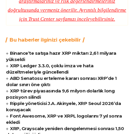
araştırmalarınız ve risk değerlendirmeleriniz
doğrultusunda vermeniz önerilir. Ayrıntılı bilgilendirme
için
Trust Center
sayfamızı inceleyebilirsiniz.
Bu haberler ilginizi çekebilir
Binance’te satışa hazır XRP miktarı 2,61 milyara
yükseldi
XRP Ledger 3.3.0, çoklu imza ve hata
düzeltmeleriyle güncellendi
ABD Senatosu erteleme kararı sonrası XRP’de 1
dolar sınırı öne çıktı
XRP türev piyasasında 9,6 milyon dolarlık long
pozisyon silindi
Ripple yöneticisi J.A. Akinyele, XRP Seoul 2026’da
konuşacak
Font Awesome, XRP ve XRPL logolarını 7 yıl sonra
ekledi
XRP, Grayscale yeniden dengelenmesi sonrası 1,50